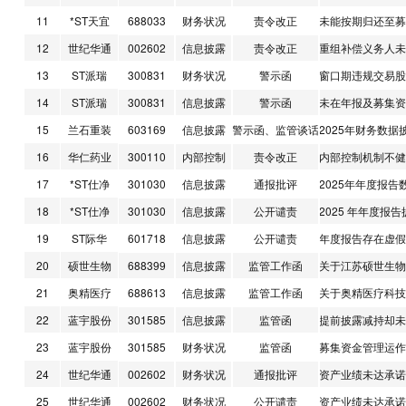
经过了不见公司预告。订单交付情况如何？
11
*ST天宜
688033
财务状况
责令改正
未能按期归还至募
公司目前被量化持续做空打压，公司是否采
取相应的措施维护公司二级市场利益，公司
12
世纪华通
002602
信息披露
责令改正
重组补偿义务人未
毕竟要业绩有业绩要订单有订单，不能被量
13
ST派瑞
300831
财务状况
警示函
窗口期违规交易股
化做空了公司导致公司后期恶化融资难
14
ST派瑞
300831
信息披露
警示函
未在年报及募集资
*ST萃华 [002731]
12分钟前
15
兰石重装
603169
信息披露
警示函、监管谈话
2025年财务数据
你好，公司实控人和前实控人同日因为信披
违规被立案调查。请问此事是否会影响公司
16
华仁药业
300110
内部控制
责令改正
内部控制机制不健
年报的披露工作？
17
*ST仕净
301030
信息披露
通报批评
2025年年度报
安利股份 [300218]
12分钟前
18
*ST仕净
301030
信息披露
公开谴责
2025 年年度报
请问公司截止到7月31号的股东人数？
19
ST际华
601718
信息披露
公开谴责
年度报告存在虚假
高新兴 [300098]
12分钟前
20
硕世生物
688399
信息披露
监管工作函
关于江苏硕世生物
董秘您好，云星宇研发交通应急管控机器人
21
奥精医疗
688613
信息披露
监管工作函
关于奥精医疗科技
专利，布局高速应急监测业务。咨询贵司交
通物联网、应急监控产品，是否与云星宇产
22
蓝宇股份
301585
信息披露
监管函
提前披露减持却未
生项目合作？是否为其上游硬件供应商？
23
蓝宇股份
301585
财务状况
监管函
募集资金管理运作
南 玻Ａ [000012]
13分钟前
24
世纪华通
002602
财务状况
通报批评
资产业绩未达承诺
陈琳、沈成方、程靖刚三人是否与前海人寿
25
世纪华通
002602
财务状况
公开谴责
资产业绩未达承诺