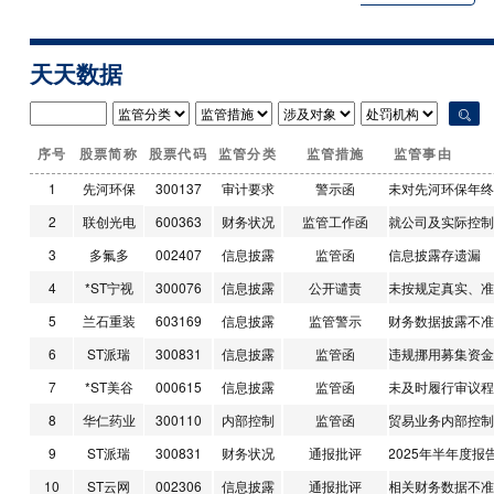
请问截止到2026年7月10日股东户数是多
少？
天天数据
星宸科技 [301536]
10分钟前
请问截止7月31日最新股东人数是多少？
星宸科技 [301536]
10分钟前
序号
股票简称
股票代码
监管分类
监管措施
监管事由
贵公司的机器人小脑大脑芯片流片进度如
1
先河环保
300137
审计要求
警示函
未对先河环保年终
何？流片成功后会不会发公告？
2
联创光电
600363
财务状况
监管工作函
就公司及实际控制
*ST萃华 [002731]
11分钟前
3
多氟多
002407
信息披露
监管函
信息披露存遗漏
董秘您好，2025年三季度，公司黄金存货多
了约3个亿，请问客户的3亿黄金出库了没？
4
*ST宁视
300076
信息披露
公开谴责
未按规定真实、准
账平了没？
5
兰石重装
603169
信息披露
监管警示
财务数据披露不准
嘉立创 [001232]
11分钟前
6
ST派瑞
300831
信息披露
监管函
违规挪用募集资金
贵公司的EDA可否用于芯片设计？在国内占
7
*ST美谷
000615
信息披露
监管函
未及时履行审议程
有率多少？目前已使用贵公司EDA的芯片设
计公司有哪些？国产替代空间有多少？
8
华仁药业
300110
内部控制
监管函
贸易业务内部控制
能辉科技 [301046]
12分钟前
9
ST派瑞
300831
财务状况
通报批评
2025年半年度
董秘您好，目前公司订单情况如何？7月15已
10
ST云网
002306
信息披露
通报批评
相关财务数据不准