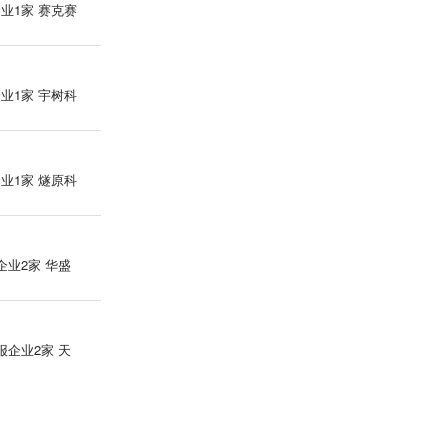
池试点
业1家 赛克赛
15小时前
市场动态：工信部提出提高产业集中度 鼓励
民爆企业依法依规实施重组整合
业1家 宇树科
15小时前
市场动态：创源股份(300703.SZ)拟8351万元
收购创酷未来90%股权
业1家 燧原科
15小时前
市场动态：百隆东方(601339.SH)上半年净利
润同比增长43.45%
企业2家 华盛
15小时前
市场动态：央行上海总部全力做好金融支持
稳增长、科技创新、保障民生以及金融风险
报企业2家 天
防控等工作
企业17家 易事