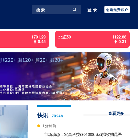
登录
搜 索
创建免费账户
1701.29
北证50
1122.88
0.45
0.31
查看更多
快讯
7X24h
1分钟前
市场动态：宏昌科技(301008.SZ)拟收购昆吾