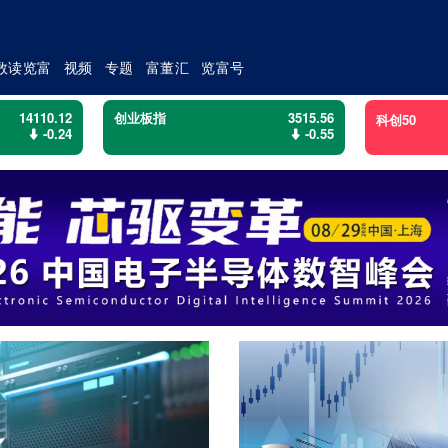
数读览富
视频
专题
富董汇
览富号
14110.12
创业板指
3515.56
科创50
-0.24
-0.55