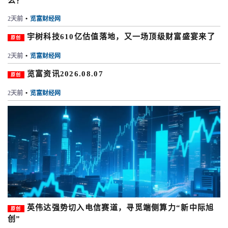
么？
2天前
•
览富财经网
宇树科技610亿估值落地，又一场顶级财富盛宴来了
原创
2天前
•
览富财经网
览富资讯2026.08.07
原创
2天前
•
览富财经网
英伟达强势切入电信赛道，寻觅端侧算力“新中际旭
原创
创”