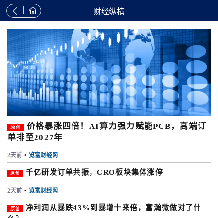


财经纵横
价格暴涨四倍！AI算力强力赋能PCB，高端订
原创
单排至2027年
2天前
•
览富财经网
千亿研发订单共振，CRO板块集体涨停
原创
2天前
•
览富财经网
净利润从暴跌43%到暴增十来倍，富瀚微做对了什
原创