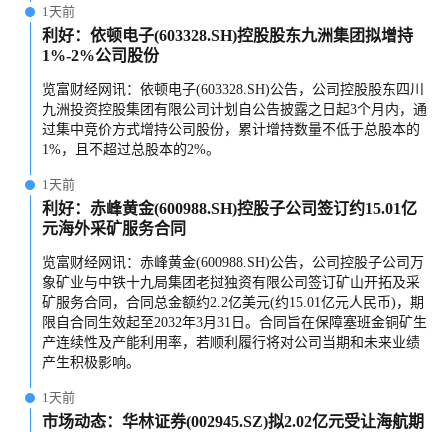
1天前
利好：依顿电子(603328.SH)控股股东九洲集团拟增持
1%-2%公司股份
览富财经网讯：依顿电子(603328.SH)公告，公司控股股东四川
九洲投资控股集团有限公司计划自公告披露之日起3个月内，通
过集中竞价方式增持公司股份，累计增持数量不低于总股本的
1%，且不超过总股本的2%。
1天前
利好：赤峰黄金(600988.SH)控股子公司签订约15.01亿
元海外采矿服务合同
览富财经网讯：赤峰黄金(600988.SH)公告，公司控股子公司万
象矿业与中铁十九局集团老挝独资有限公司签订矿山开拓及采
矿服务合同，合同总金额约2.2亿美元(约15.01亿元人民币)，期
限自合同生效起至2032年3月31日。合同旨在保障塞班金铜矿生
产连续性及产能利用率，若顺利履行将对公司当期和未来业绩
产生积极影响。
1天前
市场动态：华林证券(002945.SZ)拟2.02亿元受让海航期
货94%股份