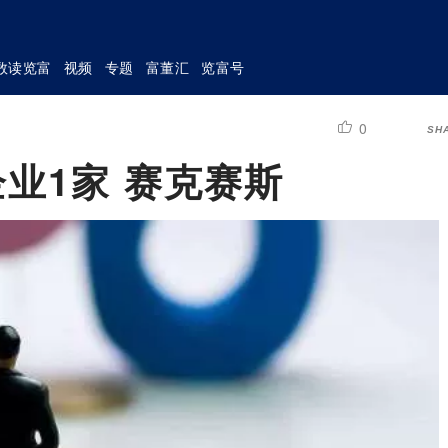
数读览富
视频
专题
富董汇
览富号
0
SH
企业1家 赛克赛斯