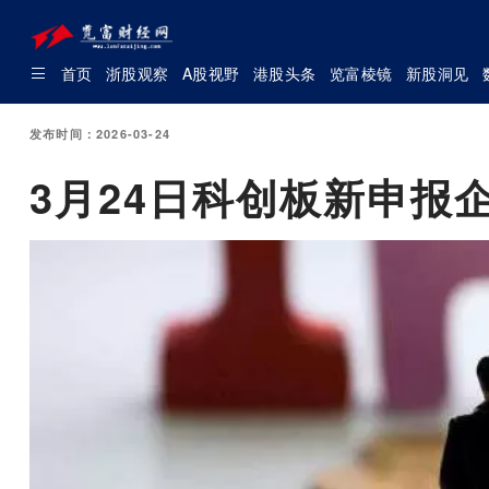
首页
浙股观察
A股视野
港股头条
览富棱镜
新股洞见
发布时间：2026-03-24
3月24日科创板新申报