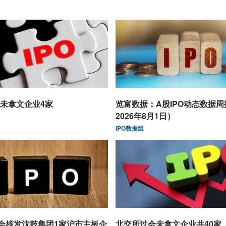
未拿文企业4家
览富数据：A股IPO动态数据
2026年8月1日）
IPO数据组
监会核发沈鼓集团1家沪市主板企
北交所过会未拿文企业共40家