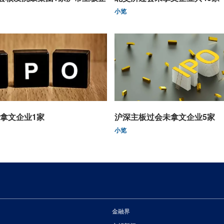
小览
拿文企业1家
沪深主板过会未拿文企业5家
小览
金融界