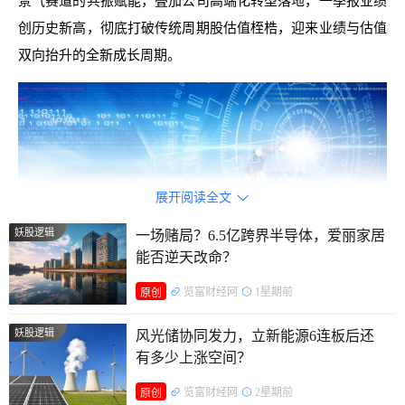
景气赛道的共振赋能，叠加公司高端化转型落地，一季报业绩
创历史新高，彻底打破传统周期股估值桎梏，迎来业绩与估值
双向抬升的全新成长周期。
展开阅读全文

妖股逻辑
一场赌局？6.5亿跨界半导体，爱丽家居
能否逆天改命？
览富财经网
1星期前
原创
一个月涨近150%，资金究竟在押注什么？
妖股逻辑
风光储协同发力，立新能源6连板后还
有多少上涨空间？
自5月20日至今，三祥新材累计收获9个涨停板，股价阶段
览富财经网
2星期前
原创
涨幅逼近150%，成为本轮上游新材料行情的标杆个股，市场