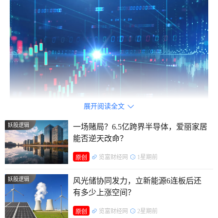
展开阅读全文

妖股逻辑
一场赌局？6.5亿跨界半导体，爱丽家居
市场将达实智能包装成“液冷+算力节能+‘东数西算’”核心
能否逆天改命？
标的，但事实是，达实智能不涉及相关元器件研发与生产，仅
览富财经网
1星期前
原创
做低端设备集成、机房运维配套业务。在此基础上公司却将数
据中心、液冷、机器人、AI应用、数字孪生等热门概念一举囊
妖股逻辑
风光储协同发力，立新能源6连板后还
括，题材炒作意味浓烈。
有多少上涨空间？
览富财经网
2星期前
原创