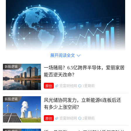
展开阅读全文

妖股逻辑
一场赌局？6.5亿跨界半导体，爱丽家居
能否逆天改命？
若将时间线拉长，今年3月以来，华电辽能就已开启上涨
览富财经网
1星期前
原创
行情；4月股价涨跌交替、走势趋于谨慎；5月则迎来行情最激
烈的阶段，股价冲高、高位震荡特征凸显。3月初至今，华电
妖股逻辑
风光储协同发力，立新能源6连板后还
辽能股价涨幅高达386.49%。
有多少上涨空间？
览富财经网
2星期前
原创