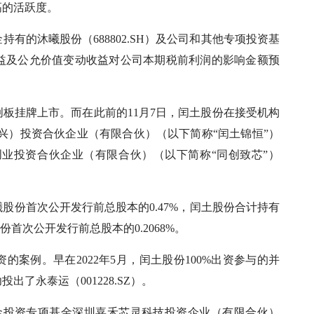
高的活跃度。
持有的沐曦股份（688802.SH）及公司和其他专项投资基
益及公允价值变动收益对公司本期税前利润的影响金额预
科创板挂牌上市。而在此前的11月7日，闰土股份在接受机构
嘉兴）投资合伙企业（有限合伙）（以下简称“闰土锦恒”）
创业投资合伙企业（有限合伙）（以下简称“同创致芯”）
股份首次公开发行前总股本的0.47%，闰土股份合计持有
首次公开发行前总股本的0.2068%。
案例。早在2022年5月，闰土股份100%出资参与的并
了永泰运（001228.SZ）。
资金投资专项基金深圳嘉禾芯灵科技投资企业（有限合伙）