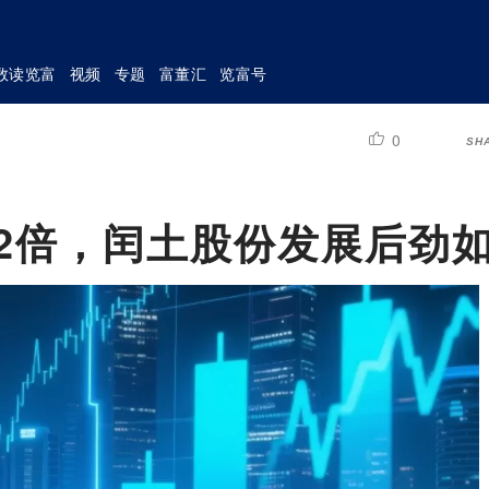
数读览富
视频
专题
富董汇
览富号
0
SH
超2倍，闰土股份发展后劲