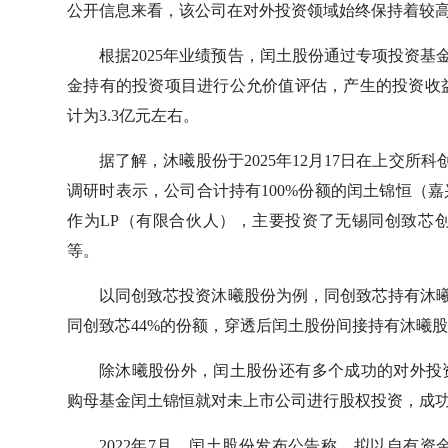
公开信息来看，该公司在对外投资领域始终保持着较
根据2025年业绩预告，闰土股份通过专项投资基金
金持有的投资项目进行公允价值评估，产生的投资收
计为3.3亿元左右。
据了解，沐曦股份于2025年12月17日在上交所
调研时表示，公司合计持有100%份额的闰土锦恒（
作为LP（有限合伙人），主要投资了无锡同创致芯
等。
以同创致芯投资沐曦股份为例，同创致芯持有沐曦
同创致芯44%的份额，穿透后闰土股份间接持有沐曦股份
除沐曦股份外，闰土股份还有多个成功的对外投资的
购母基金闰土锦恒就对未上市公司进行股权投资，成功投出
2022年7月，闰土股份发布公告称，拟以自有