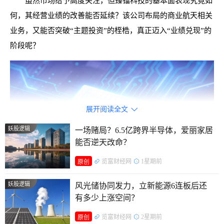
虽然市场给予高度关注，但臻镭科技的基本面表现究竟如
何，其经营业绩的改善能否延续？该公司布局的商业航天相关
业务，又能否突破“主题投资”的桎梏，真正迈入“业绩兑现”的
阶段呢？
展开阅读全文

妖股逻辑
一场赌局？6.5亿跨界半导体，爱丽家居
能否逆天改命？
览富财经网
1星期前
原创
妖股逻辑
风光储协同发力，立新能源6连板后还
有多少上涨空间？
览富财经网
2星期前
原创
多路资金抢筹，臻镭科技累涨247%