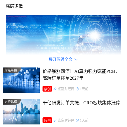
底层逻辑。
展开阅读全文

财经纵横
价格暴涨四倍！AI算力强力赋能PCB，
高端订单排至2027年
览富财经网
1天前
原创
业绩炸裂背后的产业拐点
财经纵横
千亿研发订单共振，CRO板块集体涨停
引爆行情的直接导火索，是AI服务器龙头浪潮信息的半年
报预告：预计上半年归母净利润26亿至31亿元，同比增长
览富财经网
1天前
原创
226%至288%，二季度单季净利润约20亿至25亿元，创下上市