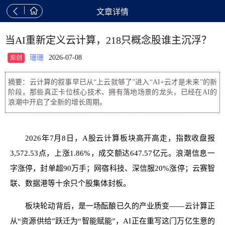


文章详情
当AI重新定义云计算，218只概念股谁主沉浮？
珊珊
2026-07-08
原创
摘要：云计算的叙事早已从“上云就够了”进入“AI+云才是未来”的新
阶段。那些真正卡位核心技术、拥有落地场景的龙头，已经在AI的
浪潮中开启了全新的增长周期。
2026年7月8日，A股云计算板块高开高走，指数收盘报
3,572.53点，上涨1.86%，成交额达647.57亿元。浪潮信息一
字涨停，封单超90万手；网宿科技、深信服20%涨停；云赛智
联、数据港等十余只个股集体封板。
板块轮动背后，是一场酝酿已久的产业质变——云计算正
从“资源供给”跃迁为“智能赋能”，AI正在重写这门万亿生意的