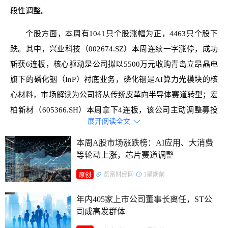
段性调整。
个股方面，本周有1041只个股涨幅为正，4463只个股下
跌。其中，兴业科技（002674.SZ）本周连续一字涨停，成功
斩获6连板，核心驱动是公司拟以5500万元收购青岛立昂晶电
旗下的‌磷化铟（InP）衬底业务‌，磷化铟是AI算力光模块的核
心材料，市场解读为公司将从传统皮革向半导体赛道转型；宏
柏新材（605366.SH）本周拿下4连板，该公司主动调整募投
展开阅读全文

方向，布局半导体、新能源领域高端硅基材料，贴合行业升级
方向，获得资金青睐；此外，超声电子（000823.SZ）、返利
本周A股市场涨跌榜：AI应用、大消费
等轮动上涨，芯片赛道调整
科技（600228.SH）本周同样表现不俗，双双实现3连板。
览富财经网
1星期前
原创
成交金额方面，本周沪深两市日均成交额达到35218亿
元，相比上周实现放量增长，市场整体交投情绪较为活跃。
年内405家上市公司董事长离任，ST公
司成高发群体