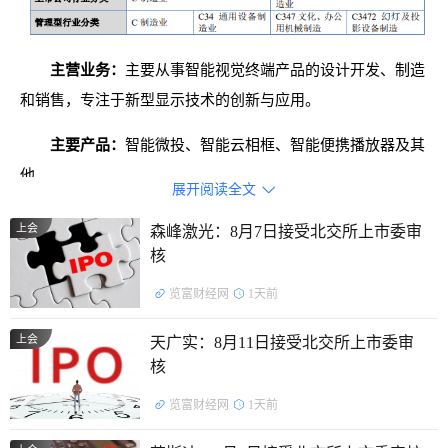
主营业务：
主要从事智能视觉终端产品的设计开发、制造
和销售，专注于新型显示技术的创新与应用。
主要产品：
智能微投、智能云相框、智能便携播放器及其
他。
展开阅读全文

证监会行业分类：
C34通用设备制造业
上会
森峰激光：8月7日接受北交所上市委审
核
控股股东及实际控制人：
朱文明直接持有公司1,612.50万
览富财经网
1天前
股股份，直接持股比例为58.58%，为公司控股股东，朱文明
直接持有公司58.58%的股权，担任公司董事长。同时，朱文
上会
天广实：8月11日接受北交所上市委审
明、陈细妹夫妇通过科金明企管间接持有公司32.69%的股
核
权，直接和间接合计持有公司91.27%的股权，为公司共同实
览富财经网
1天前
际控制人。