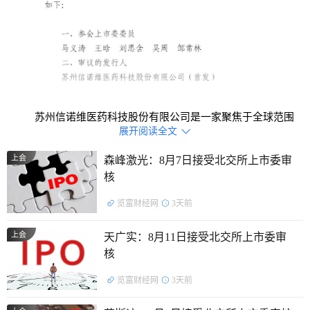
苏州信诺维医药科技股份有限公司是一家聚焦于全球范围
展开阅读全文

内重大未满足临床需求，以疾病为导向，致力于将创新转化为
临床价值，为患者提供疾病领域内最佳治疗药物的创新药公
上会
森峰激光：8月7日接受北交所上市委审
核
司。公司已形成“1+3+N”的创新药管线梯队（1个NDA受理，3
个临床III期，N个早期管线），并通过全球BD交易初步实现了
览富财经网
3天前
创新反哺研发。
上会
天广实：8月11日接受北交所上市委审
主营业务：
创新药物的研究、开发和商业化，针对抗肿
核
瘤、抗感染等领域开发了多款小分子靶向、复杂抗体及靶向蛋
览富财经网
3天前
白降解创新药物。