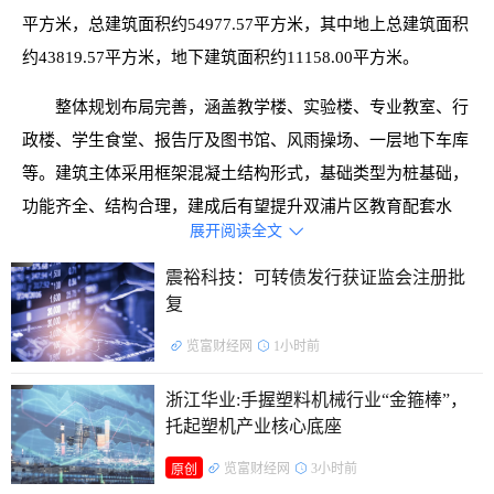
平方米，总建筑面积约54977.57平方米，其中地上总建筑面积
约43819.57平方米，地下建筑面积约11158.00平方米。
整体规划布局完善，涵盖教学楼、实验楼、专业教室、行
政楼、学生食堂、报告厅及图书馆、风雨操场、一层地下车库
等。建筑主体采用框架混凝土结构形式，基础类型为桩基础，
功能齐全、结构合理，建成后有望提升双浦片区教育配套水
展开阅读全文

平，惠及周边学子。
震裕科技：可转债发行获证监会注册批
东南网架是装配式集成建筑服务商，长期专注于钢结构主
复
业发展，技术积淀深厚，施工经验丰富。同时，该公司是国家
览富财经网
1小时前
发展改革委批准的全国唯一“装配式钢结构住宅低碳技术创新
及产业化示范基地”和住建部全国首批“国家装配式建筑产业基
浙江华业:手握塑料机械行业“金箍棒”，
地”，在技术水平、施工管理、质量控制等方面处于领先地
托起塑机产业核心底座
位。
览富财经网
3小时前
原创