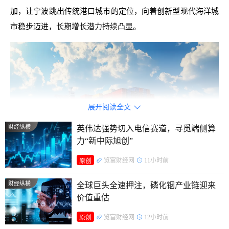
加，让宁波跳出传统港口城市的定位，向着创新型现代海洋城
市稳步迈进，长期增长潜力持续凸显。
展开阅读全文

财经纵横
英伟达强势切入电信赛道，寻觅端侧算
力“新中际旭创”
览富财经网
11小时前
原创
11万亿的蓝色想象力
财经纵横
全球巨头全速押注，磷化铟产业链迎来
价值重估
广袤海域早已成为国民经济的重要增长极。依托绵长海岸
览富财经网
12小时前
原创
线与丰富海洋资源，我国海洋产业正告别粗放扩张，转向创新