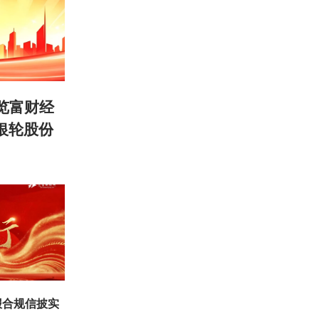
览富财经
银轮股份
年报合规信披实