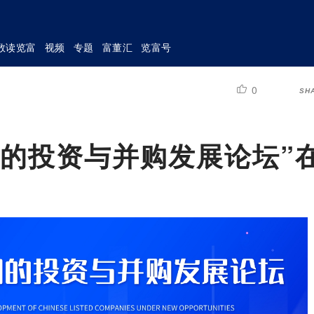
数读览富
视频
专题
富董汇
览富号
0
SH
司的投资与并购发展论坛”