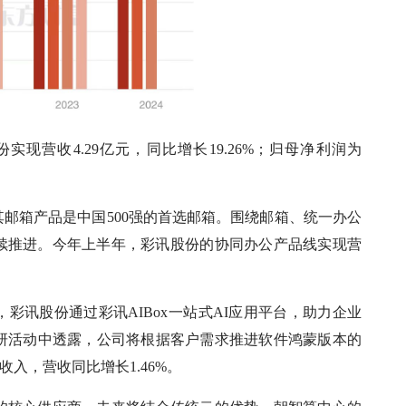
实现营收4.29亿元，同比增长19.26%；归母净利润为
邮箱产品是中国500强的首选邮箱。围绕邮箱、统一办公
继续推进。今年上半年，彩讯股份的协同办公产品线实现营
彩讯股份通过彩讯AIBox一站式AI应用平台，助力企业
研活动中透露，公司将根据客户需求推进软件鸿蒙版本的
收入，营收同比增长1.46%。