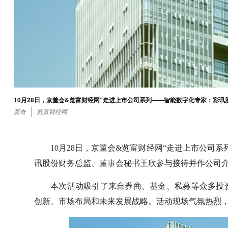
10月28日，京董会&览富财经网“走进上市公司系列——智能数字化专家：彩讯
莫奇
览富财经网
10月28日，京董会&览富财经网“走进上市公司
讯股份财务总监、董事会秘书王欣参与接待并作公司
本次活动吸引了来自券商、基金、私募等众多投
创新、市场布局和未来发展战略。活动现场气氛热烈