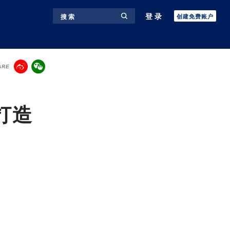
登录
搜 索
创建免费账户
ARE
打造