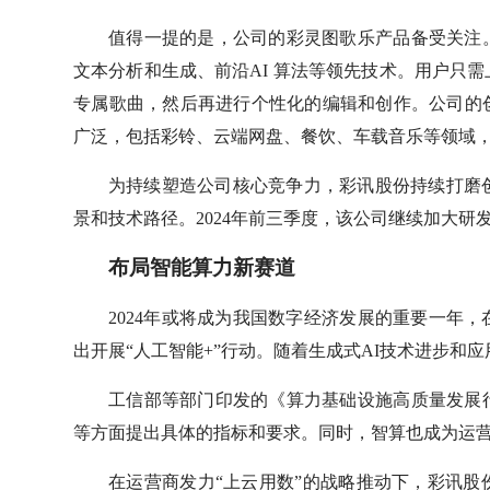
值得一提的是，公司的彩灵图歌乐产品备受关注
文本分析和生成、前沿AI 算法等领先技术。用户只
专属歌曲，然后再进行个性化的编辑和创作。公司的
广泛，包括彩铃、云端网盘、餐饮、车载音乐等领域
为持续塑造公司核心竞争力，彩讯股份持续打磨
景和技术路径。2024年前三季度，该公司继续加大研发投
布局智能算力新赛道
2024年或将成为我国数字经济发展的重要一年
出开展“人工智能+”行动。随着生成式AI技术进步和
工信部等部门印发的《算力基础设施高质量发展
等方面提出具体的指标和要求。同时，智算也成为运
在运营商发力“上云用数”的战略推动下，彩讯