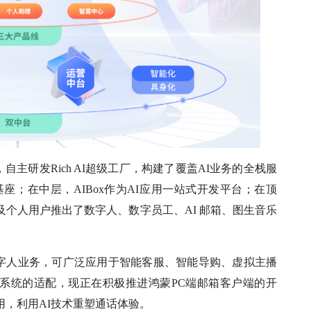
主研发Rich AI超级工厂，构建了覆盖AI业务的全栈服
基座；在中层，AIBox作为AI应用一站式开发平台；在顶
及个人用户推出了数字人、数字员工、AI 邮箱、图生音乐
数字人业务，可广泛应用于智能客服、智能导购、虚拟主播
蒙系统的适配，现正在积极推进鸿蒙PC端邮箱客户端的开
应用，利用AI技术重塑通话体验。