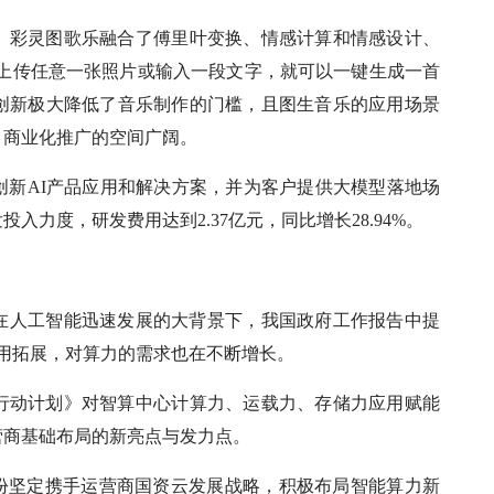
。彩灵图歌乐融合了傅里叶变换、情感计算和情感设计、
需上传任意一张照片或输入一段文字，就可以一键生成一首
创新极大降低了音乐制作的门槛，且图生音乐的应用场景
，商业化推广的空间广阔。
创新AI产品应用和解决方案，并为客户提供大模型落地场
入力度，研发费用达到2.37亿元，同比增长28.94%。
，在人工智能迅速发展的大背景下，我国政府工作报告中提
应用拓展，对算力的需求也在不断增长。
行动计划》对智算中心计算力、运载力、存储力应用赋能
营商基础布局的新亮点与发力点。
股份坚定携手运营商国资云发展战略，积极布局智能算力新