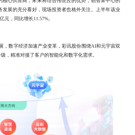
的核心供应商，未来将结合传统云的优势，朝智算中心的
务发展的充分看好，现场投资者也格外关注。上半年该业
元，同比增长11.57%。
发展，数字经济加速产业变革，彩讯股份围绕AI和元宇宙双
升级，精准对接了客户的智能化和数字化需求。