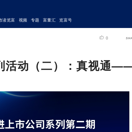
数读览富
视频
专题
富董汇
览富号
0
SH
列活动（二）：真视通—