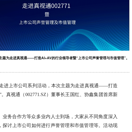
题为走进真视通——打造AI+AV的行业领导者暨“上市公司声誉管理与市值管理”。
期走进上市公司系列活动，本次主题为走进真视通——打造
。真视通（002771.SZ）董事长王国红、协鑫集团首席新
、业务合作方等众多业内人士到场，大家从不同角度深入
，探讨上市公司如何进行声誉管理和市值管理等。活动现