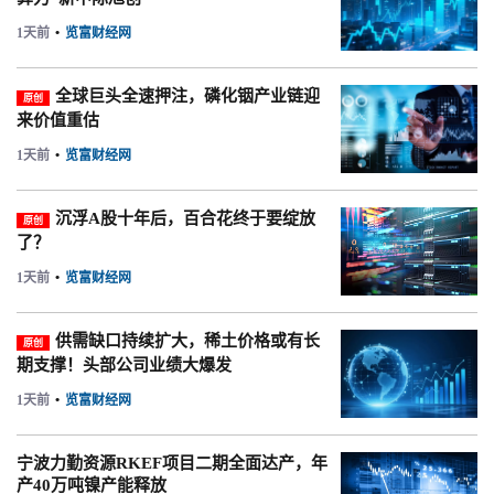
1天前
•
览富财经网
全球巨头全速押注，磷化铟产业链迎
原创
来价值重估
1天前
•
览富财经网
沉浮A股十年后，百合花终于要绽放
原创
了？
1天前
•
览富财经网
供需缺口持续扩大，稀土价格或有长
原创
期支撑！头部公司业绩大爆发
1天前
•
览富财经网
宁波力勤资源RKEF项目二期全面达产，年
产40万吨镍产能释放