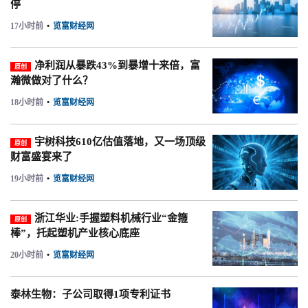
停
17小时前
•
览富财经网
净利润从暴跌43%到暴增十来倍，富
原创
瀚微做对了什么？
18小时前
•
览富财经网
宇树科技610亿估值落地，又一场顶级
原创
财富盛宴来了
19小时前
•
览富财经网
浙江华业:手握塑料机械行业“金箍
原创
棒”，托起塑机产业核心底座
20小时前
•
览富财经网
泰林生物：子公司取得1项专利证书