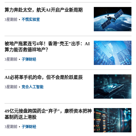
算力奔赴太空，航天AI开启产业新周期
3星期前
•
不慌实验室
被地产拖累连亏4年！香港“壳王”出手：AI
算力能否救德祥地产？
3星期前
•
子弹财经
AI必将革手机的命，但不会是阶跃星辰
3星期前
•
竞合人工智能
49亿元接盘跨国药企“弃子”，康桥资本把神
基制药送上港股
3星期前
•
子弹财经