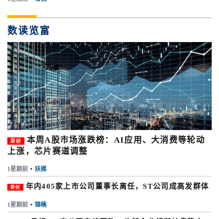
数读览富
本周A股市场涨跌榜：AI应用、大消费等轮动
原创
上涨，芯片赛道调整
1星期前
•
扶摇
年内405家上市公司董事长离任，ST公司成高发群体
原创
1星期前
•
锦楠