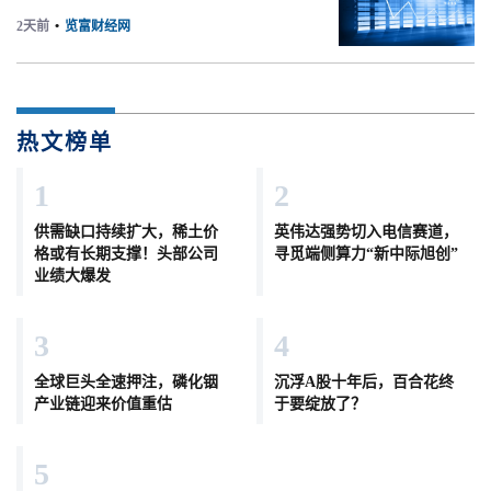
2天前
•
览富财经网
热文榜单
1
2
供需缺口持续扩大，稀土价
英伟达强势切入电信赛道，
格或有长期支撑！头部公司
寻觅端侧算力“新中际旭创”
业绩大爆发
3
4
全球巨头全速押注，磷化铟
沉浮A股十年后，百合花终
产业链迎来价值重估
于要绽放了？
5