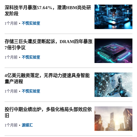
深科技半月暴涨57.64%，澄清HBM尚处研
发阶段
1个月前
•
不慌实验室
存储三巨头遭反垄断起诉，DRAM四年暴涨
7倍引争议
1个月前
•
不慌实验室
4亿美元融资落定，无界动力提速具身智能
量产进程
1个月前
•
不慌实验室
投行中期业绩出炉，多极化格局头部效应依
旧
1个月前
•
源媒汇