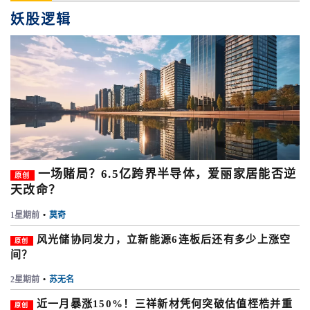
妖股逻辑
一场赌局？6.5亿跨界半导体，爱丽家居能否逆
原创
天改命？
1星期前
•
莫奇
风光储协同发力，立新能源6连板后还有多少上涨空
原创
间？
2星期前
•
苏无名
近一月暴涨150%！三祥新材凭何突破估值桎梏并重
原创