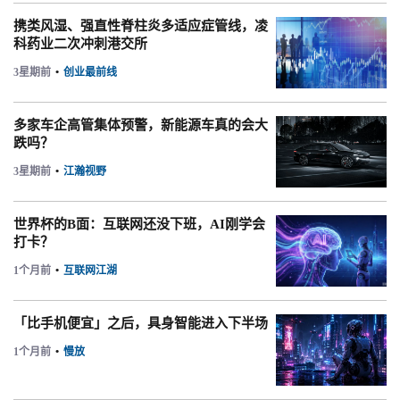
携类风湿、强直性脊柱炎多适应症管线，凌
科药业二次冲刺港交所
3星期前
•
创业最前线
多家车企高管集体预警，新能源车真的会大
跌吗？
3星期前
•
江瀚视野
世界杯的B面：互联网还没下班，AI刚学会
打卡？
1个月前
•
互联网江湖
「比手机便宜」之后，具身智能进入下半场
1个月前
•
慢放