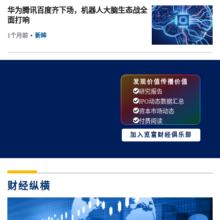
华为腾讯百度齐下场，机器人大脑生态战全
面打响
1个月前
•
新眸
发现价值传播价值
研究报告
IPO动态数据汇总
资本市场动态
付费阅读
加入览富财经俱乐部
财经纵横