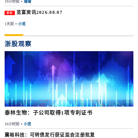
19小时前
•
珊珊
览富资讯2026.08.07
原创
1天前
•
小览
浙股观察
泰林生物：子公司取得1项专利证书
16小时前
•
小览
震裕科技：可转债发行获证监会注册批复