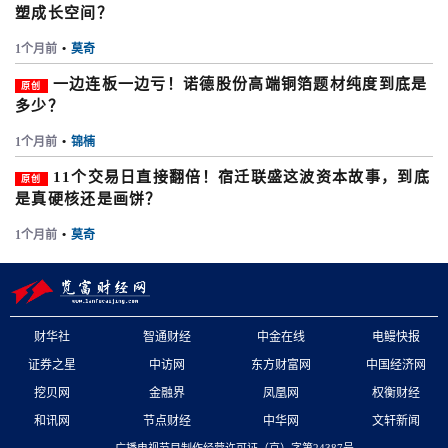
塑成长空间？
1个月前
•
莫奇
一边连板一边亏！诺德股份高端铜箔题材纯度到底是
原创
多少？
1个月前
•
锦楠
11个交易日直接翻倍！宿迁联盛这波资本故事，到底
原创
是真硬核还是画饼？
1个月前
•
莫奇
财华社
智通财经
中金在线
电鳗快报
证券之星
中访网
东方财富网
中国经济网
挖贝网
金融界
凤凰网
权衡财经
和讯网
节点财经
中华网
文轩新闻