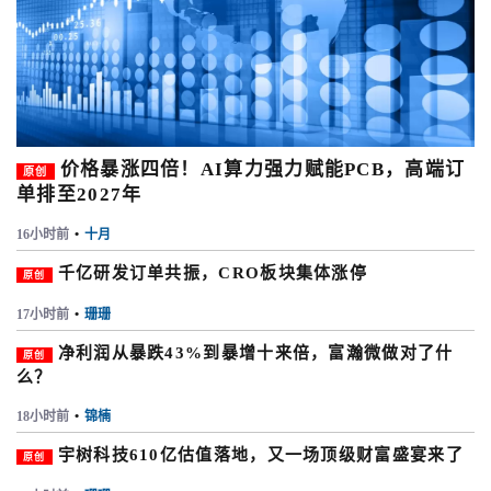
价格暴涨四倍！AI算力强力赋能PCB，高端订
原创
单排至2027年
16小时前
•
十月
千亿研发订单共振，CRO板块集体涨停
原创
17小时前
•
珊珊
净利润从暴跌43%到暴增十来倍，富瀚微做对了什
原创
么？
18小时前
•
锦楠
宇树科技610亿估值落地，又一场顶级财富盛宴来了
原创