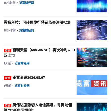
16小时前
•
览富财经网
震裕科技：可转债发行获证监会注册批复
18小时前
•
览富财经网
百利天恒（688506.SH）再次冲刺A+H
原创
双上市
1天前
•
览富财经网
览富资讯2026.08.07
原创
1天前
•
览富财经网
英伟达强势切入电信赛道，寻觅端侧
原创
算力“新中际旭创”