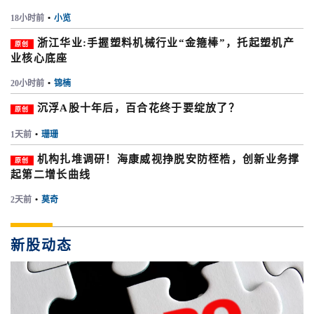
18小时前
•
小览
浙江华业:手握塑料机械行业“金箍棒”，托起塑机产
原创
业核心底座
20小时前
•
锦楠
沉浮A股十年后，百合花终于要绽放了？
原创
1天前
•
珊珊
机构扎堆调研！海康威视挣脱安防桎梏，创新业务撑
原创
起第二增长曲线
2天前
•
莫奇
新股动态