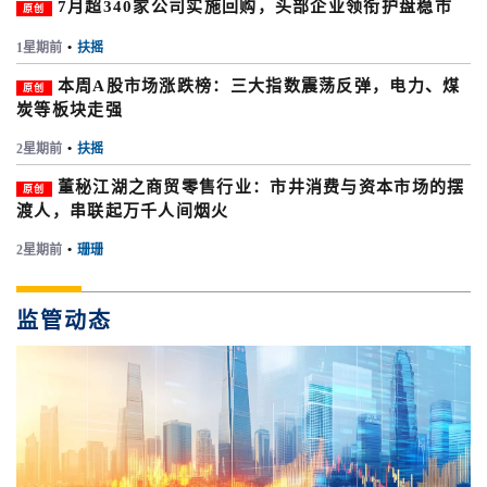
7月超340家公司实施回购，头部企业领衔护盘稳市
原创
1星期前
•
扶摇
本周A股市场涨跌榜：三大指数震荡反弹，电力、煤
原创
炭等板块走强
2星期前
•
扶摇
董秘江湖之商贸零售行业：市井消费与资本市场的摆
原创
渡人，串联起万千人间烟火
2星期前
•
珊珊
监管动态