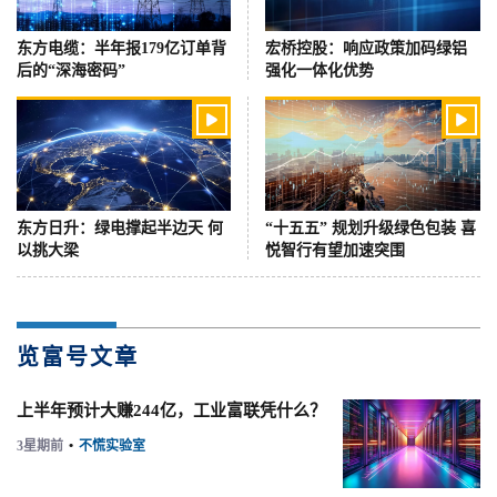
东方电缆：半年报179亿订单背
宏桥控股：响应政策加码绿铝
后的“深海密码”
强化一体化优势


东方日升：绿电撑起半边天 何
“十五五” 规划升级绿色包装 喜
以挑大梁
悦智行有望加速突围
览富号文章
上半年预计大赚244亿，工业富联凭什么？
3星期前
•
不慌实验室