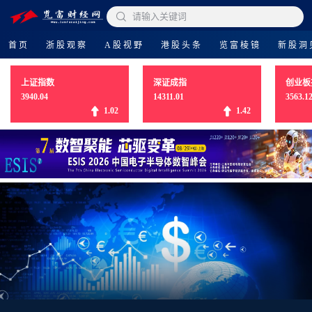

请输入关键词
首页
浙股观察
A股视野
港股头条
览富棱镜
新股洞
上证指数
深证成指
创业板
3940.04
14311.01
3563.1
1.02
1.42