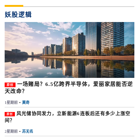
妖股逻辑
一场赌局？6.5亿跨界半导体，爱丽家居能否逆
原创
天改命？
1星期前
•
莫奇
风光储协同发力，立新能源6连板后还有多少上涨空
原创
间？
2星期前
•
苏无名