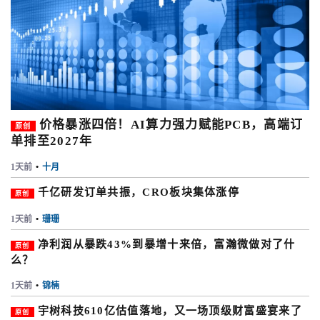
价格暴涨四倍！AI算力强力赋能PCB，高端订
原创
单排至2027年
1天前
•
十月
千亿研发订单共振，CRO板块集体涨停
原创
1天前
•
珊珊
净利润从暴跌43%到暴增十来倍，富瀚微做对了什
原创
么？
1天前
•
锦楠
宇树科技610亿估值落地，又一场顶级财富盛宴来了
原创