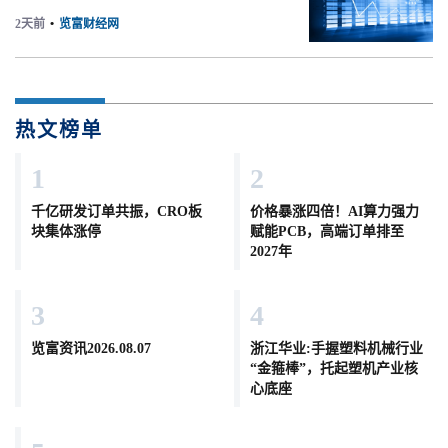
2天前
•
览富财经网
热文榜单
1
2
千亿研发订单共振，CRO板
价格暴涨四倍！AI算力强力
块集体涨停
赋能PCB，高端订单排至
2027年
3
4
览富资讯2026.08.07
浙江华业:手握塑料机械行业
“金箍棒”，托起塑机产业核
心底座