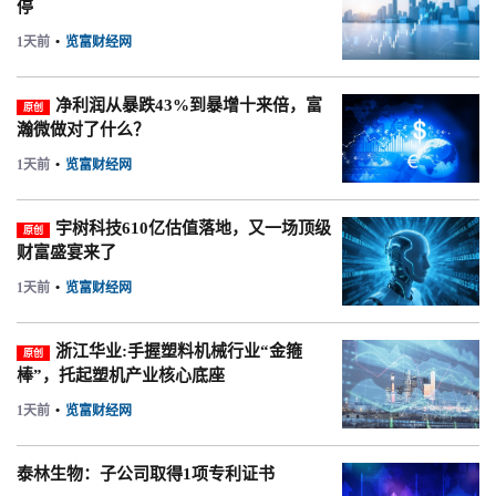
停
1天前
•
览富财经网
净利润从暴跌43%到暴增十来倍，富
原创
瀚微做对了什么？
1天前
•
览富财经网
宇树科技610亿估值落地，又一场顶级
原创
财富盛宴来了
1天前
•
览富财经网
浙江华业:手握塑料机械行业“金箍
原创
棒”，托起塑机产业核心底座
1天前
•
览富财经网
泰林生物：子公司取得1项专利证书