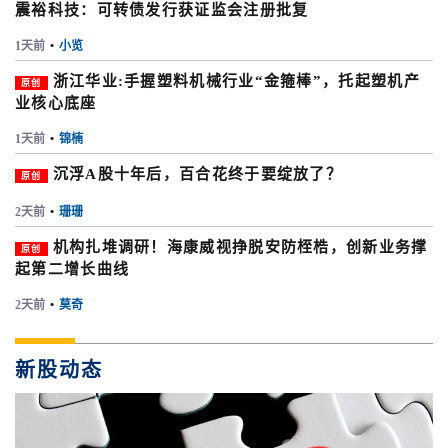
震裕科技：可转债发行获证监会注册批复
1天前
•
小览
浙江华业:手握塑料机械行业“金箍棒”，托起塑机产
原创
业核心底座
1天前
•
锦楠
沉浮A股十年后，百合花终于要绽放了？
原创
2天前
•
珊珊
机构扎堆调研！海康威视挣脱安防桎梏，创新业务撑
原创
起第二增长曲线
2天前
•
莫奇
新股动态