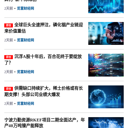
2天前
•
览富财经网
全球巨头全速押注，磷化铟产业链迎
原创
来价值重估
2天前
•
览富财经网
沉浮A股十年后，百合花终于要绽放
原创
了？
2天前
•
览富财经网
供需缺口持续扩大，稀土价格或有长
原创
期支撑！头部公司业绩大爆发
2天前
•
览富财经网
宁波力勤资源RKEF项目二期全面达产，年
产40万吨镍产能释放