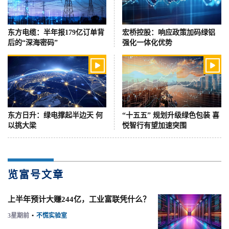
东方电缆：半年报179亿订单背
宏桥控股：响应政策加码绿铝
后的“深海密码”
强化一体化优势


东方日升：绿电撑起半边天 何
“十五五” 规划升级绿色包装 喜
以挑大梁
悦智行有望加速突围
览富号文章
上半年预计大赚244亿，工业富联凭什么？
3星期前
•
不慌实验室