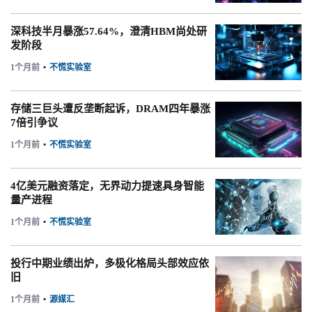
深科技半月暴涨57.64%，澄清HBM尚处研
发阶段
1个月前
•
不慌实验室
存储三巨头遭反垄断起诉，DRAM四年暴涨
7倍引争议
1个月前
•
不慌实验室
4亿美元融资落定，无界动力提速具身智能
量产进程
1个月前
•
不慌实验室
投行中期业绩出炉，多极化格局头部效应依
旧
1个月前
•
源媒汇