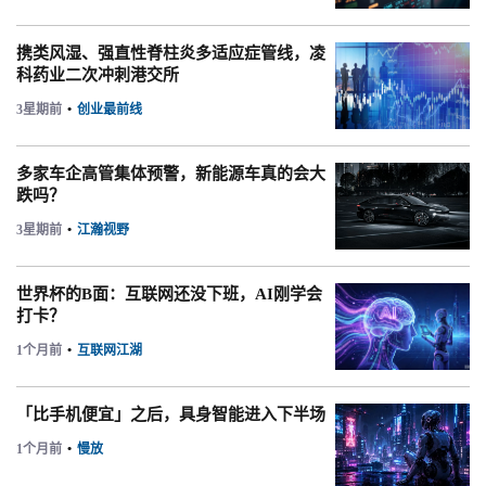
携类风湿、强直性脊柱炎多适应症管线，凌
科药业二次冲刺港交所
3星期前
•
创业最前线
多家车企高管集体预警，新能源车真的会大
跌吗？
3星期前
•
江瀚视野
世界杯的B面：互联网还没下班，AI刚学会
打卡？
1个月前
•
互联网江湖
「比手机便宜」之后，具身智能进入下半场
1个月前
•
慢放