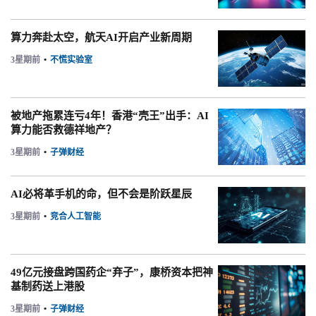
算力奔赴太空，航天AI开启产业新周期
3星期前
•
不慌实验室
被地产拖累连亏4年！香港“壳王”出手：AI
算力能否救德祥地产？
3星期前
•
子弹财经
AI必将革手机的命，但不会是阶跃星辰
3星期前
•
竞合人工智能
49亿元接盘跨国药企“弃子”，康桥资本把神
基制药送上港股
3星期前
•
子弹财经