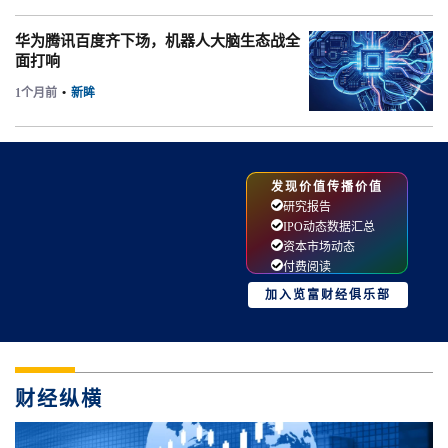
华为腾讯百度齐下场，机器人大脑生态战全
面打响
1个月前
•
新眸
发现价值传播价值
研究报告
IPO动态数据汇总
资本市场动态
付费阅读
加入览富财经俱乐部
财经纵横