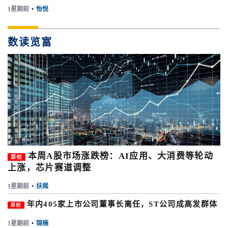
1星期前
•
怡悦
数读览富
本周A股市场涨跌榜：AI应用、大消费等轮动
原创
上涨，芯片赛道调整
1星期前
•
扶摇
年内405家上市公司董事长离任，ST公司成高发群体
原创
1星期前
•
锦楠