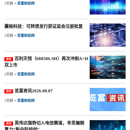
1天前
•
览富财经网
震裕科技：可转债发行获证监会注册批复
1天前
•
览富财经网
百利天恒（688506.SH）再次冲刺A+H
原创
双上市
1天前
•
览富财经网
览富资讯2026.08.07
原创
1天前
•
览富财经网
英伟达强势切入电信赛道，寻觅端侧
原创
算力“新中际旭创”