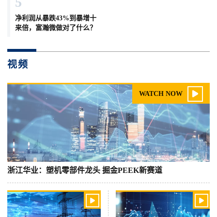
5
净利润从暴跌43%到暴增十
来倍，富瀚微做对了什么？
视频

WATCH NOW
浙江华业：塑机零部件龙头 掘金PEEK新赛道

