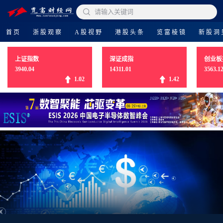

请输入关键词
首页
浙股观察
A股视野
港股头条
览富棱镜
新股洞
上证指数
深证成指
创业板
3940.04
14311.01
3563.1
1.02
1.42