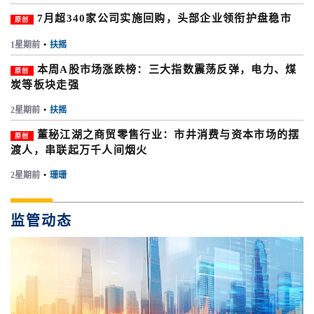
7月超340家公司实施回购，头部企业领衔护盘稳市
原创
1星期前
•
扶摇
本周A股市场涨跌榜：三大指数震荡反弹，电力、煤
原创
炭等板块走强
2星期前
•
扶摇
董秘江湖之商贸零售行业：市井消费与资本市场的摆
原创
渡人，串联起万千人间烟火
2星期前
•
珊珊
监管动态