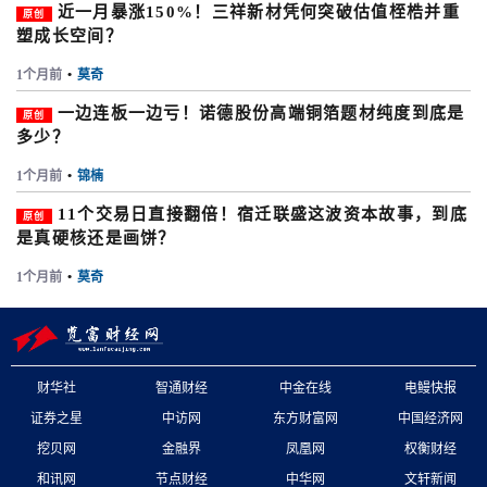
近一月暴涨150%！三祥新材凭何突破估值桎梏并重
原创
塑成长空间？
1个月前
•
莫奇
一边连板一边亏！诺德股份高端铜箔题材纯度到底是
原创
多少？
1个月前
•
锦楠
11个交易日直接翻倍！宿迁联盛这波资本故事，到底
原创
是真硬核还是画饼？
1个月前
•
莫奇
财华社
智通财经
中金在线
电鳗快报
证券之星
中访网
东方财富网
中国经济网
挖贝网
金融界
凤凰网
权衡财经
和讯网
节点财经
中华网
文轩新闻