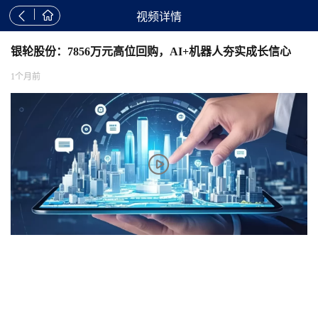


视频详情
银轮股份：7856万元高位回购，AI+机器人夯实成长信心
1个月前
