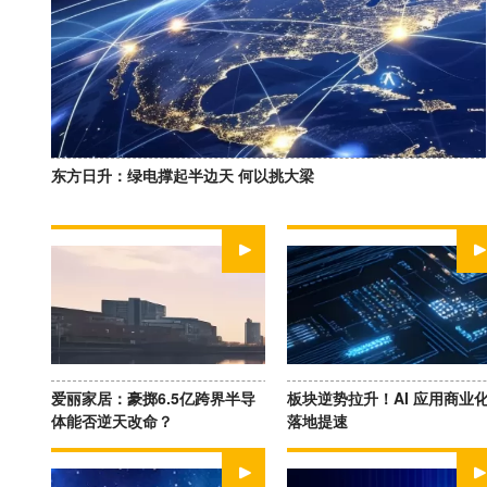
东方日升：绿电撑起半边天 何以挑大梁
WATCH NOW
WATCH NOW
爱丽家居：豪掷6.5亿跨界半导
板块逆势拉升！AI 应用商业
体能否逆天改命？
落地提速
WATCH NOW
WATCH NOW