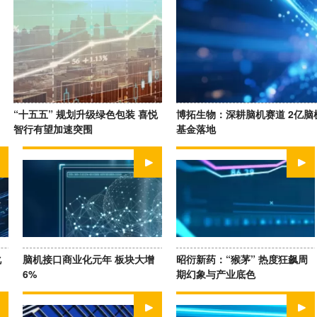
“十五五” 规划升级绿色包装 喜悦
博拓生物：深耕脑机赛道 2亿脑
智行有望加速突围
基金落地
WATCH NOW
WATCH NOW
化
脑机接口商业化元年 板块大增
昭衍新药：“猴茅” 热度狂飙周
6%
期幻象与产业底色
WATCH NOW
WATCH NOW