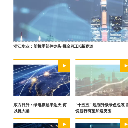
浙江华业：塑机零部件龙头 掘金PEEK新赛道
WATCH NOW
WATCH NOW
东方日升：绿电撑起半边天 何
“十五五” 规划升级绿色包装 
以挑大梁
悦智行有望加速突围
WATCH NOW
WATCH NOW