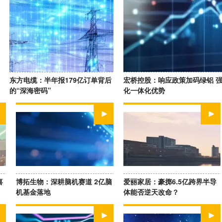
东方电缆：半年报179亿订单背后
宏桥控股：响应政策加码绿铝 
的“深海密码”
化一体化优势
WATCH NOW
WATCH NOW
喜
博拓生物：深耕脑机赛道 2亿脑
爱丽家居：豪掷6.5亿跨界半导
机基金落地
体能否逆天改命？
WATCH NOW
WATCH NOW