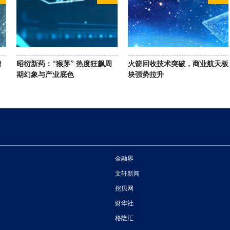
增
昭衍新药：“猴茅” 热度狂飙周
火箭回收技术突破，商业航天板
期幻象与产业底色
块强势拉升
金融界
文轩新闻
挖贝网
财华社
格隆汇