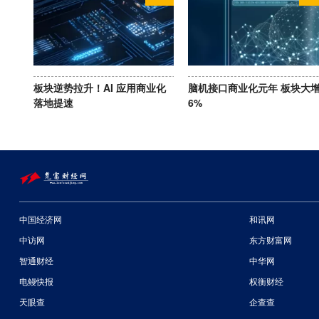
板块逆势拉升！AI 应用商业化
脑机接口商业化元年 板块大
落地提速
6%
中国经济网
和讯网
中访网
东方财富网
智通财经
中华网
电鳗快报
权衡财经
天眼查
企查查