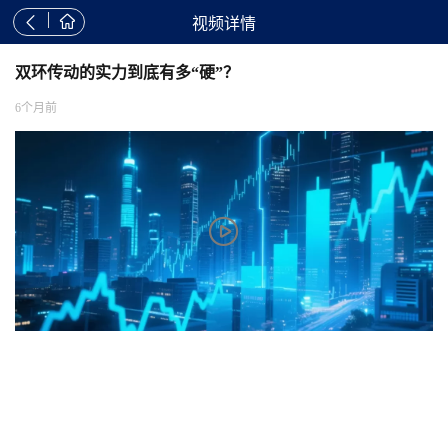


视频详情
双环传动的实力到底有多“硬”？
6个月前
