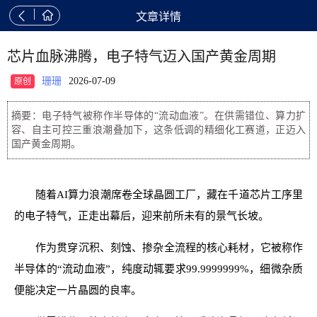


文章详情
芯片血脉沸腾，电子特气迈入国产黄金周期
珊珊
2026-07-09
原创
摘要：电子特气被称作半导体的“流动血液”。在供需错位、算力扩
容、自主可控三重浪潮叠加下，这条低调的精细化工赛道，正迈入
国产黄金周期。
随着AI算力浪潮席卷全球晶圆工厂，藏在千道芯片工序里
的电子特气，正走出幕后，迎来前所未有的景气长坡。
作为贯穿沉积、刻蚀、掺杂全流程的核心耗材，它被称作
半导体的“流动血液”，纯度动辄要求99.9999999%，细微杂质
便能决定一片晶圆的良率。