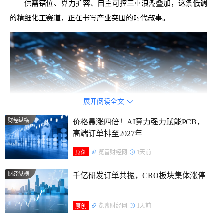
供需错位、算力扩容、自主可控三重浪潮叠加，这条低调
的精细化工赛道，正在书写产业突围的时代叙事。
展开阅读全文

财经纵横
价格暴涨四倍！AI算力强力赋能PCB，
高端订单排至2027年
览富财经网
1天前
原创
财经纵横
千亿研发订单共振，CRO板块集体涨停
高景气的底层逻辑
电子特气的持续高景气，并非短期炒作，而是需求乘数、
览富财经网
1天前
原创