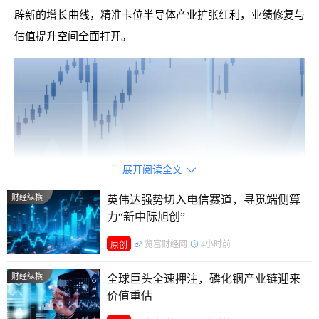
辟新的增长曲线，精准卡位半导体产业扩张红利，业绩修复与
估值提升空间全面打开。
展开阅读全文

财经纵横
英伟达强势切入电信赛道，寻觅端侧算
力“新中际旭创”
览富财经网
4小时前
原创
前4月订单总额超去年全年
财经纵横
全球巨头全速押注，磷化铟产业链迎来
订单式工程类企业业绩先行指标，柏诚股份2026年开年订
价值重估
单爆发式增长，彻底扭转了此前市场对公司增长乏力的固有认