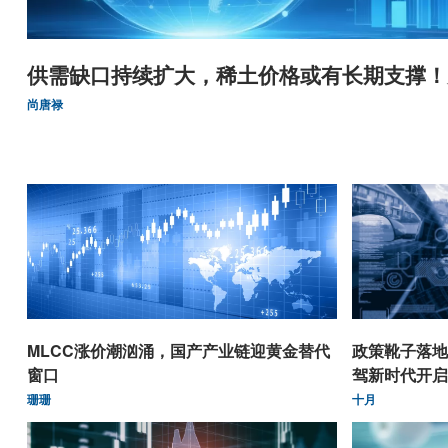
供需缺口持续扩大，稀土价格或有长期支撑！
尚唐禄
MLCC涨价潮汹涌，国产产业链迎黄金替代
政策靴子落地
窗口
驾新时代开启
珊珊
十月