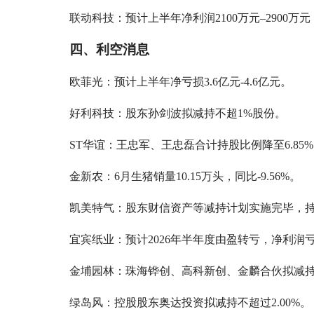
联动科技：预计上半年净利润2100万元–2900万元，同
四、利空消息
欧菲光：预计上半年净亏损3.6亿元-4.6亿元。
好利科技：股东孙剑波拟减持不超1%股份。
ST华谊：王忠军、王忠磊合计持股比例降至6.85
金新农：6月生猪销量10.15万头，同比-9.56%。
凯美特气：股东财信资产等减持计划实施完毕，持
宜宾纸业：预计2026年半年度由盈转亏，净利润亏损4
金埔园林：珠海铧创、高科新创、金麟合伙拟减持合
绿岛风：控股股东奥达投资拟减持不超过2.00%。