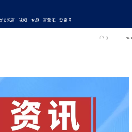
数读览富
视频
专题
富董汇
览富号
0
SH