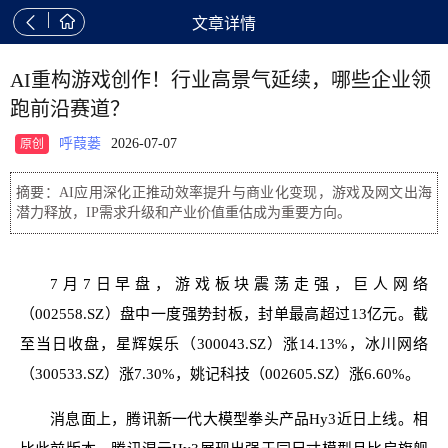


文章详情
AI重构游戏创作！行业高景气延续，哪些企业领
跑前沿赛道？
呼葭蒌
2026-07-07
原创
摘要：AI应用深化正推动效率提升与商业化变现，游戏及网文出海
潜力释放，IP需求升级和产业价值重估成为重要方向。
7月7日早盘，游戏板块震荡走强，巨人网络
（002558.SZ）盘中一度强势封板，封单最高超过13亿元。截
至当日收盘，星辉娱乐（300043.SZ）涨14.13%，冰川网络
（300533.SZ）涨7.30%，姚记科技（002605.SZ）涨6.60%。
消息面上，腾讯新一代大模型拳头产品Hy3近日上线。相