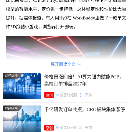
比此前版本，腾讯混元Hy3展现出强于同尺寸模型且比肩旗舰
模型的智能水平，定价进一步降低，总体稳定性和性价比大幅
提升。据媒体报道，有人用Hy3在 WorkBuddy里做了一款单文
件3D跑酷小游戏，浏览器打开即玩。
展开阅读全文

财经纵横
价格暴涨四倍！AI算力强力赋能PCB，
高端订单排至2027年
览富财经网
1天前
原创
财经纵横
千亿研发订单共振，CRO板块集体涨停
AI赋能游戏创作
览富财经网
1天前
原创