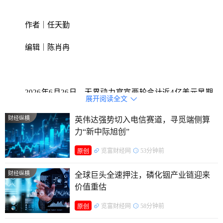
作者｜任天勤
编辑｜陈肖冉
2026年6月26日，无界动力官宣两轮合计近4亿美元早期
展开阅读全文

融资，叠加K15机器人批量投产、近亿美元产业订单落地，在
财经纵横
英伟达强势切入电信赛道，寻觅端侧算
一级市场去泡沫的背景下，这家初创企业凭借技术与商业化双
力“新中际旭创”
背书，成为具身智能赛道资本“掐尖”的典型样本。
览富财经网
53分钟前
原创
扎堆头部
财经纵横
全球巨头全速押注，磷化铟产业链迎来
2026年上半年中国硬科技投融资整体趋于谨慎，但具身智
价值重估
能赛道走出结构性分化。
览富财经网
58分钟前
原创
IT桔子统计数据显示，上半年具身智能赛道累计288起融