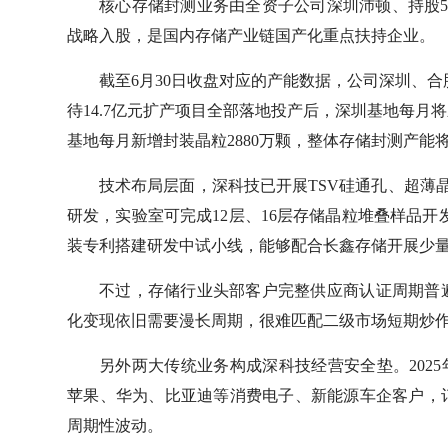
核心存储封测业务由全资子公司深圳沛顿、持股5
战略入股，是国内存储产业链国产化重点扶持企业。
截至6月30日收盘对应的产能数据，公司深圳、合
待14.7亿元扩产项目全部落地投产后，深圳基地每月将
基地每月新增封装晶粒2880万颗，整体存储封测产能
技术布局层面，深科技已开展TSV硅通孔、超薄
研发，实验室可完成12层、16层存储晶粒堆叠样品开
装专利搭建研发中试小线，能够配合长鑫存储开展少
不过，存储行业头部客户完整供应商认证周期普遍
化变现依旧需要漫长周期，很难匹配二级市场短期炒
另外两大传统业务构成深科技经营安全垫。2025
苹果、华为、比亚迪等消费电子、新能源车企客户，
周期性波动。