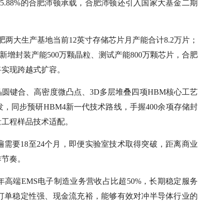
5.88%的合肥沛顿承载，合肥沛顿还引入国家大基金二期
肥两大生产基地当前12英寸存储芯片月产能合计8.2万片；
新增封装产能500万颗晶粒、测试产能800万颗芯片，合肥
将实现跨越式扩容。
晶圆键合、高密度微凸点、3D多层堆叠四项HBM核心工艺
发，同步预研HBM4新一代技术路线，手握400余项存储封
量工程样品技术适配。
需要18至24个月，即便实验室技术取得突破，距离商业
作节奏。
年高端EMS电子制造业务营收占比超50%，长期稳定服务
订单稳定性强、现金流充裕，能够有效对冲半导体行业的