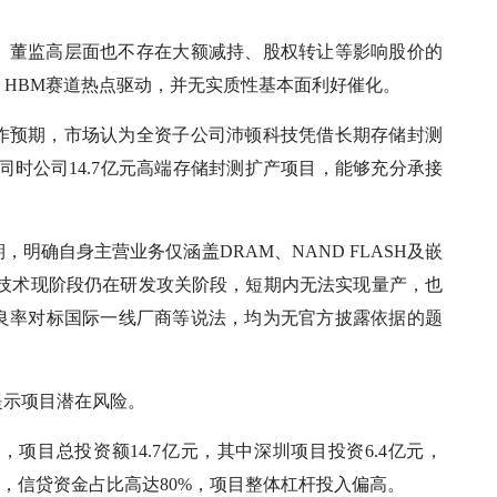
、董监高层面也不存在大额减持、股权转让等影响股价的
、HBM赛道热点驱动，并无实质性基本面利好催化。
作预期，市场认为全资子公司沛顿科技凭借长期存储封测
同时公司14.7亿元高端存储封测扩产项目，能够充分承接
明确自身主营业务仅涵盖DRAM、NAND FLASH及嵌
装技术现阶段仍在研发攻关阶段，短期内无法实现量产，也
良率对标国际一线厂商等说法，均为无官方披露依据的题
提示项目潜在风险。
项目总投资额14.7亿元，其中深圳项目投资6.4亿元，
亿元，信贷资金占比高达80%，项目整体杠杆投入偏高。