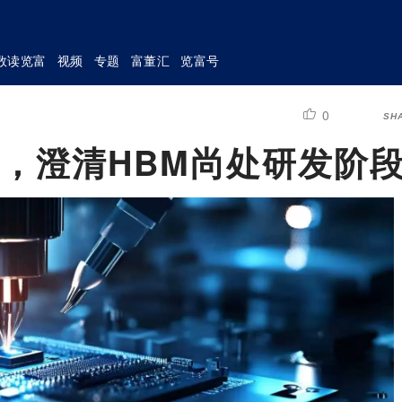
数读览富
视频
专题
富董汇
览富号
0
SH
%，澄清HBM尚处研发阶