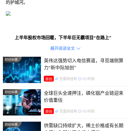
的护城河。
上半年股权市场回暖，下半年巨无霸项目“在路上”
展开阅读全文

2026年截至6月27日，A股市场共有69只新股上市，首发
募集资金总额达702亿元，其中，科技企业贡献了主要增量，
财经纵横
英伟达强势切入电信赛道，寻觅端侧算
力“新中际旭创”
信息技术、工业（高端制造）、医疗保健等科技属性较强的行
业募资占比超过65%。
览富财经网
9小时前
原创
2026年下半年到2027年，A股还将迎来一批巨无霸企业上
财经纵横
全球巨头全速押注，磷化铟产业链迎来
市，包括长鑫存储、长江存储、昆仑芯、宇树科技、清微智能
价值重估
等科技巨头，预计募资总额将超过 2000亿元。硬科技IPO无疑
览富财经网
9小时前
原创
是后半年的核心风向，从科技行业的积累来看，中信证券、华
财经纵横
泰联合、中信建投在过往半导体行业、人工智能两大核心赛道
供需缺口持续扩大，稀土价格或有长期