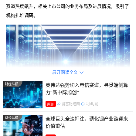
赛道热度飙升，相关上市公司的业务布局及进展情况，吸引了
机构扎堆调研。
展开阅读全文

财经纵横
英伟达强势切入电信赛道，寻觅端侧算
力“新中际旭创”
览富财经网
7小时前
原创
核心材料属性凸显
财经纵横
全球巨头全速押注，磷化铟产业链迎来
锡膏，又称焊锡膏，是由锡合金粉末与助焊膏（包含松
价值重估
香、表面活性剂、溶剂、触变剂等）搅拌混合形成的膏状混合