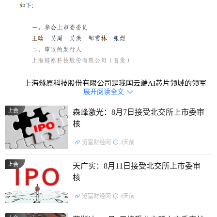
上海燧原科技股份有限公司是我国云端AI芯片领域的领军
展开阅读全文

企业之一，致力于成为“通用人工智能基础设施领军企业”。公
上会
森峰激光：8月7日接受北交所上市委审
司围绕自研云端AI芯片构建了覆盖AI加速卡及模组、智算系统
核
及集群的全栈算力产品体系，并基于具有自主知识产权的AI计
算及编程软件平台驭算TopsRider实现软硬协同优化，为云端
览富财经网
4天前
训练、云端推理及通用人工智能应用提供高性能国产算力底
上会
天广实：8月11日接受北交所上市委审
座。
核
证监会行业分类：
I65软件和信息技术服务业
览富财经网
4天前
控股股东：
公司单个持有5%以上股份的股东包括：腾讯