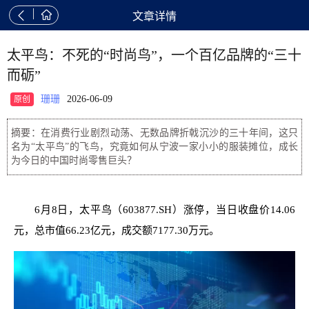


文章详情
太平鸟：不死的“时尚鸟”，一个百亿品牌的“三十
而砺”
珊珊
2026-06-09
原创
摘要：在消费行业剧烈动荡、无数品牌折戟沉沙的三十年间，这只
名为“太平鸟”的飞鸟，究竟如何从宁波一家小小的服装摊位，成长
为今日的中国时尚零售巨头？
6月8日，太平鸟（603877.SH）涨停，当日收盘价14.06
元，总市值66.23亿元，成交额7177.30万元。