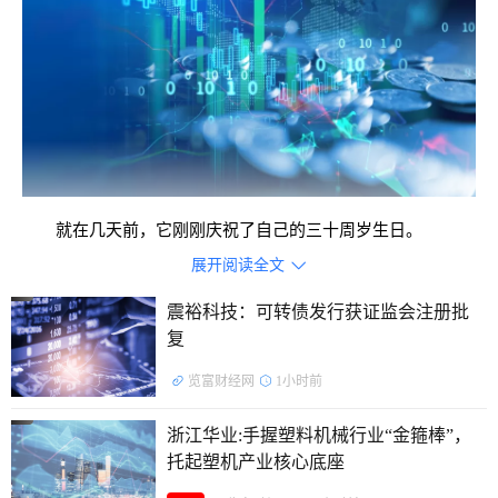
就在几天前，它刚刚庆祝了自己的三十周岁生日。
展开阅读全文

三十年潮起潮落，服装行业几经迭代，这只从宁波起飞的
震裕科技：可转债发行获证监会注册批
时尚飞鸟，究竟如何穿越行业风暴，在时代更迭中站稳脚跟？
复
览富财经网
1小时前
浙江华业:手握塑料机械行业“金箍棒”，
托起塑机产业核心底座