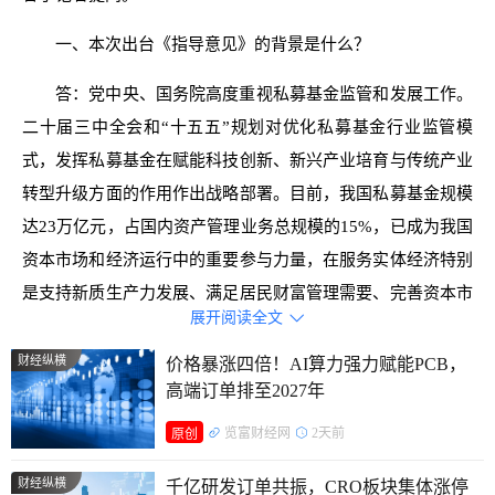
一、本次出台《指导意见》的背景是什么？
答：党中央、国务院高度重视私募基金监管和发展工作。
二十届三中全会和“十五五”规划对优化私募基金行业监管模
式，发挥私募基金在赋能科技创新、新兴产业培育与传统产业
转型升级方面的作用作出战略部署。目前，我国私募基金规模
达23万亿元，占国内资产管理业务总规模的15%，已成为我国
资本市场和经济运行中的重要参与力量，在服务实体经济特别
是支持新质生产力发展、满足居民财富管理需要、完善资本市
展开阅读全文

场生态等方面发挥了积极作用。私募股权、创投基金已成为耐
心资本、创新资本的重要代表，累计投资项目数量达23.7万
财经纵横
价格暴涨四倍！AI算力强力赋能PCB，
高端订单排至2027年
个，形成股权资本13.7万亿元，投资新经济领域项目超10万
个，投资本金4.7万亿元，近九成的科创板上市公司上市前得
览富财经网
2天前
原创
到私募股权、创投基金的支持。私募证券基金在A股成交量占
财经纵横
千亿研发订单共振，CRO板块集体涨停
比已达10%至20%，在活跃资本市场、优化投资者结构方面发