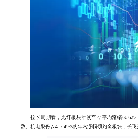
拉长周期看，光纤板块年初至今平均涨幅66.62
数。杭电股份以417.49%的年内涨幅领跑全板块，长