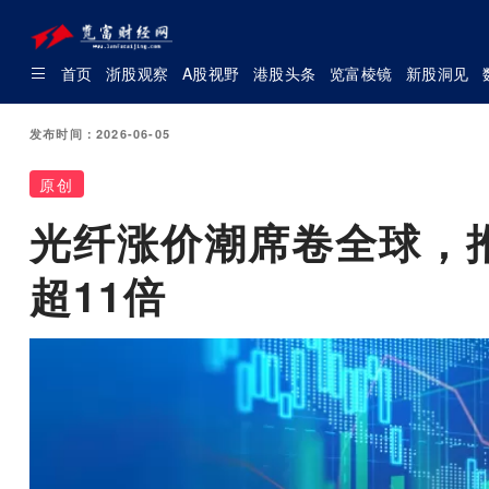
首页
浙股观察
A股视野
港股头条
览富棱镜
新股洞见
发布时间：2026-06-05
原创
光纤涨价潮席卷全球，
超11倍