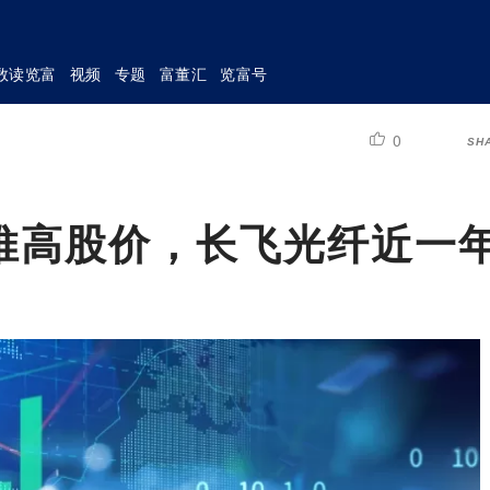
数读览富
视频
专题
富董汇
览富号
0
SH
推高股价，长飞光纤近一