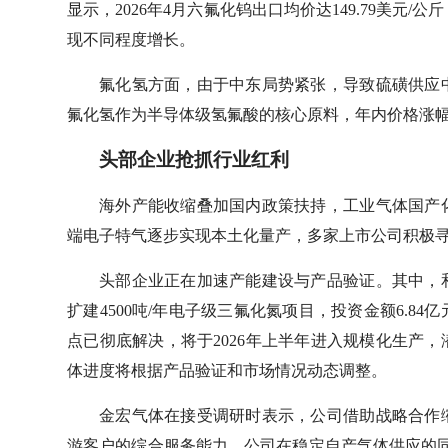
显示，2026年4月六氟化钨出口均价达149.79美元/
现不同程度增长。
氟化氢方面，由于中东局势紧张，导致硫磺供应
氟化氢作为半导体级氢氟酸的核心原料，年内价格涨幅
头部企业抢抓行业红利
海外产能收缩叠加国内政策扶持，工业气体国产
端电子特气逐步实现本土化量产，多家上市公司积极
头部企业正在加速产能建设与产品验证。其中，
扩建4500吨/年电子级三氟化氮项目，投资金额6.
点已彻底解决，将于2026年上半年进入规模化生产
体进度将根据产品验证和市场情况动态调整。
金宏气体在接受调研时表示，公司借助战略合作
游客户的综合服务能力，公司在稳定自产气体供应的同