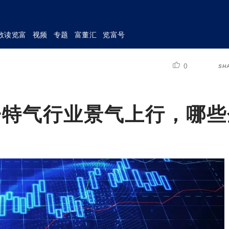
数读览富
视频
专题
富董汇
览富号
0
SH
子特气行业景气上行，哪