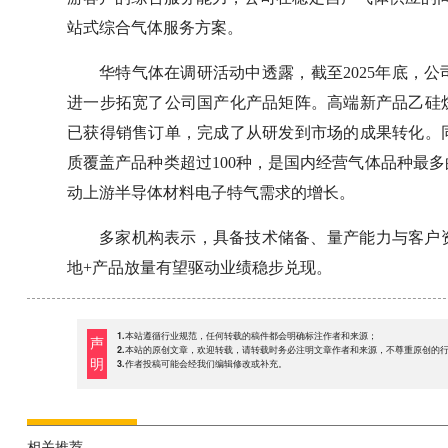
站式综合气体服务方案。
华特气体在调研活动中透露，截至2025年底，公
进一步拓宽了公司国产化产品矩阵。高端新产品乙硅烷
已获得销售订单，完成了从研发到市场的成果转化。
质覆盖产品种类超过100种，是国内经营气体品种最
动上游半导体材料电子特气需求的增长。
多家机构表示，具备技术储备、量产能力与客户
地+产品放量有望驱动业绩稳步兑现。
1.本站遵循行业规范，任何转载的稿件都会明确标注作者和来源；
声
2.本站的原创文章，欢迎转载，请转载时务必注明文章作者和来源，不尊重原创的
明
3.作者投稿可能会经我们编辑修改或补充。
相关推荐