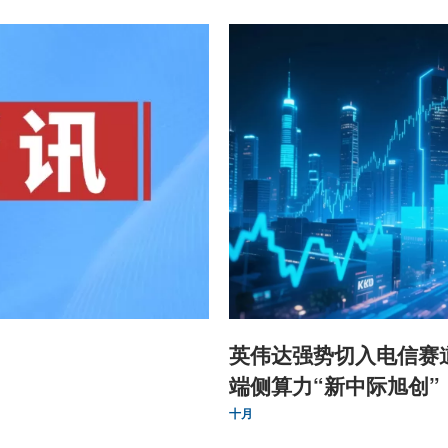
英伟达强势切入电信赛
端侧算力“新中际旭创”
十月