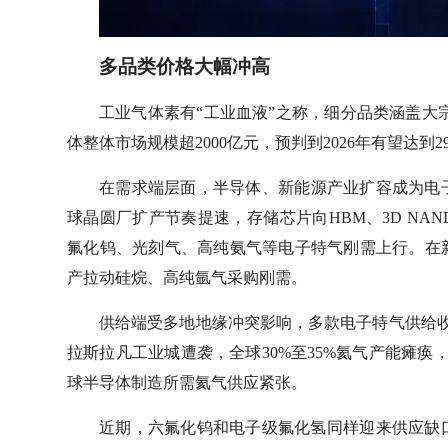
多品类价格大幅冲高
工业气体素有“工业血液”之称，细分品类涵盖大宗
体整体市场规模超2000亿元，预判到2026年有望达
在需求端层面，半导体、新能源产业扩容成为电子
球晶圆厂扩产节奏提速，存储芯片向HBM、3D N
氟化钨、光刻气、高纯氨气等电子特气刚需上行。在
产拉动硅烷、高纯氩气采购刚需。
供给端受多地地缘冲突影响，多款电子特气供给
拉斯拉凡工业城遭袭，全球30%至35%氦气产能瘫
球半导体制造所需氦气供应紧张。
近期，六氟化钨和电子级氟化氢同样迎来供应缺