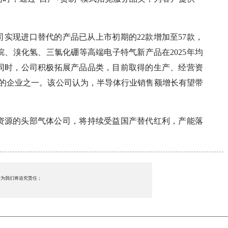
司实现进口替代的产品已从上市初期的22款增加至57款，
、溴化氢、三氯化硼等高端电子特气新产品在2025年均
同时，公司积极拓展产品品类，目前取得的生产、经营资
多的企业之一。该公司认为，半导体行业销售额增长有望带
资源的头部气体公司，将持续受益国产替代红利，产能落
行为我们将追究责任；