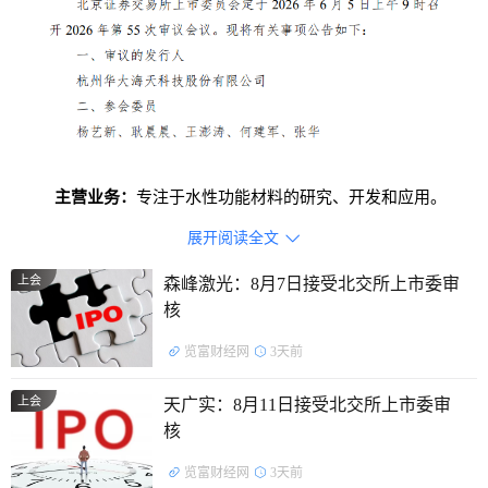
主营业务：
专注于水性功能材料的研究、开发和应用。
展开阅读全文

主要产品：
数码纸基新材料、水性墨材料、食品包装材料
及其他
上会
森峰激光：8月7日接受北交所上市委审
核
证监会行业分类：
造纸和纸制品业（C22）
览富财经网
3天前
上会
天广实：8月11日接受北交所上市委审
核
览富财经网
3天前