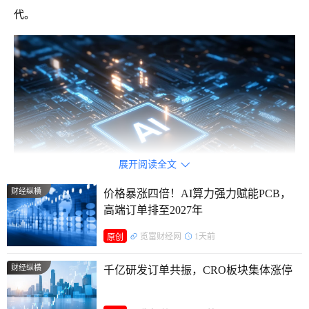
代。
展开阅读全文

财经纵横
价格暴涨四倍！AI算力强力赋能PCB，
高端订单排至2027年
览富财经网
1天前
原创
巨头的焦虑与资本的远见
财经纵横
千亿研发订单共振，CRO板块集体涨停
要理解谷歌的“孤注一掷”，必须先读懂其财报电话会议
上，CEO桑达尔·皮查伊那句坦诚到近乎焦虑的回答。当被问