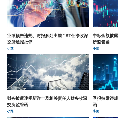
业绩预告违规、财报多处出错 * ST仕净收深
中标金额披露
交所通报批评
所监管函
小览
小览
财务披露违规新洋丰及相关责任人财务收深
季报披露违规
交所监管函
函
小览
小览