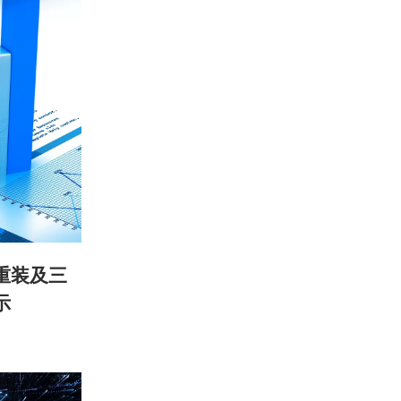
重装及三
示