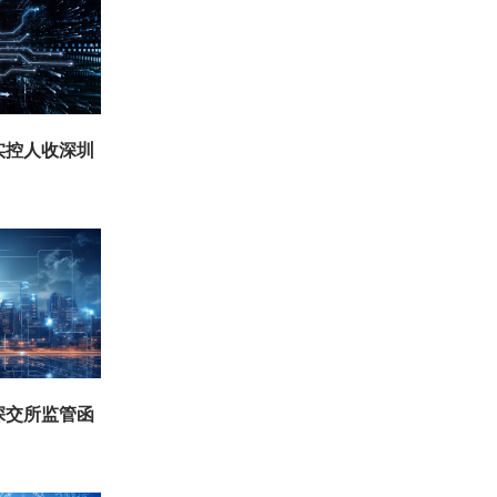
实控人收深圳
深交所监管函