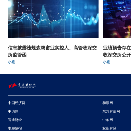
信息披露违规森鹰窗业实控人、高管收深交
业绩预告存在
所监管函
收深交所公开
小览
小览
中国经济网
和讯网
中访网
东方财富网
智通财经
中华网
电鳗快报
权衡财经