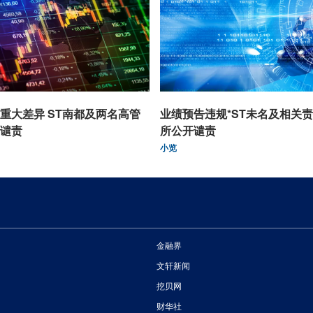
重大差异 ST南都及两名高管
业绩预告违规*ST未名及相关
谴责
所公开谴责
小览
金融界
文轩新闻
挖贝网
财华社