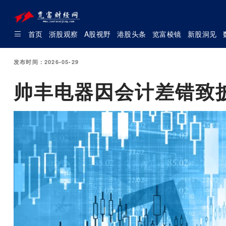
首页
浙股观察
A股视野
港股头条
览富棱镜
新股洞见
发布时间：2026-05-29
帅丰电器因会计差错致