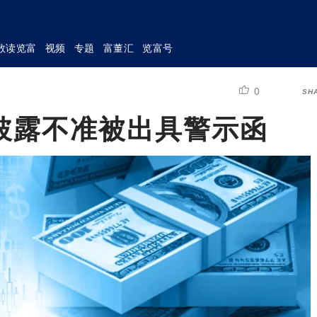
数读览富
视频
专题
富董汇
览富号
0
SH
披露不准被出具警示函