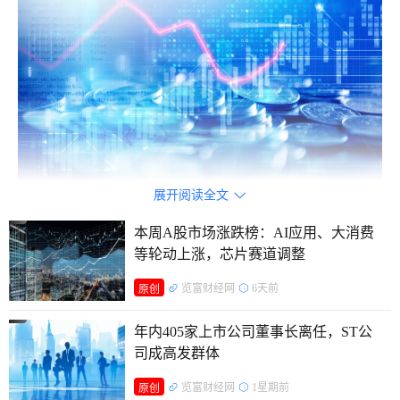
展开阅读全文

本周A股市场涨跌榜：AI应用、大消费
值得注意的是，*ST岩石、*ST国化、*ST熊猫、*ST华
等轮动上涨，芯片赛道调整
嵘、退市观典五家公司触及终止上市条件。其中，*ST岩石、
*ST国化、*ST熊猫、*ST华嵘同日发布公告，均因触发财务类
览富财经网
6天前
原创
强制退市指标，收到上海证券交易所对其股票终止上市的决
年内405家上市公司董事长离任，ST公
定，公司股票将进入退市整理期交易。
司成高发群体
览富财经网
1星期前
原创