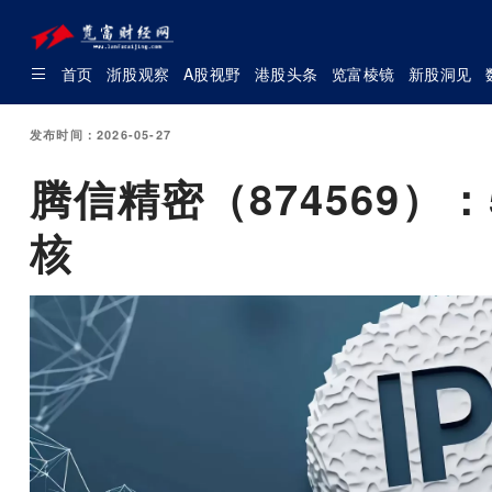
首页
浙股观察
A股视野
港股头条
览富棱镜
新股洞见
发布时间：2026-05-27
腾信精密（874569）
核