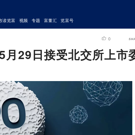
数读览富
视频
专题
富董汇
览富号
0
SH
：5月29日接受北交所上市