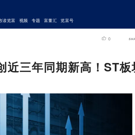
数读览富
视频
专题
富董汇
览富号
0
SH
创近三年同期新高！ST板