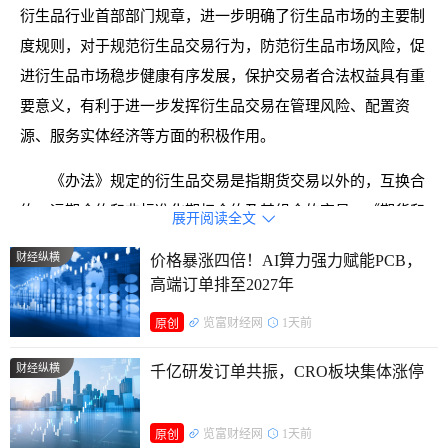
衍生品行业首部部门规章，进一步明确了衍生品市场的主要制
度规则，对于规范衍生品交易行为，防范衍生品市场风险，促
进衍生品市场稳步健康有序发展，保护交易者合法权益具有重
要意义，有利于进一步发挥衍生品交易在管理风险、配置资
源、服务实体经济等方面的积极作用。
《办法》规定的衍生品交易是指期货交易以外的，互换合
约、远期合约和非标准化期权合约及其组合的交易。《期货和
展开阅读全文

衍生品法》将衍生品交易纳入法律调整范围，并授权中国证监
财经纵横
价格暴涨四倍！AI算力强力赋能PCB，
会对相关内容作出具体规定。《若干意见》提出稳慎有序发展
高端订单排至2027年
期货和衍生品市场，要求完善对衍生品等重点业务的监管制
览富财经网
1天前
原创
度。制定本办法是落实党中央、国务院决策部署的具体举措，
是推进《期货和衍生品法》相关规定落地实施的要求。
财经纵横
千亿研发订单共振，CRO板块集体涨停
《办法》对衍生品交易和结算、衍生品交易者、衍生品经
览富财经网
1天前
营机构、衍生品市场基础设施、监督管理和法律责任等进行了
原创