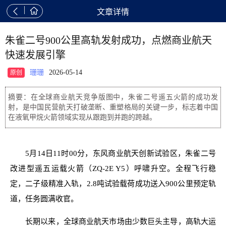


文章详情
朱雀二号900公里高轨发射成功，点燃商业航天
快速发展引擎
珊珊
2026-05-14
原创
摘要：在全球商业航天竞争版图中，朱雀二号遥五火箭的成功发
射，是中国民营航天打破垄断、重塑格局的关键一步，标志着中国
在液氧甲烷火箭领域实现从跟跑到并跑的跨越。
5月14日11时00分，东风商业航天创新试验区，朱雀二号
改进型遥五运载火箭（ZQ-2E Y5）呼啸升空。全程飞行稳
定，二子级精准入轨，2.8吨试验载荷成功送入900公里预定轨
道，任务圆满收官。
长期以来，全球商业航天市场由少数巨头主导，高轨大运