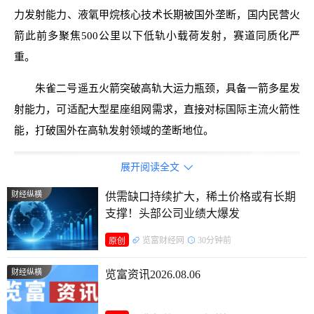
力发射能力、液氧甲烷核心技术长期被国外垄断，国内民营火
箭此前多聚焦500公里以下低轨小载荷发射，赛道同质化严
重。
朱雀二号遥五火箭突破高轨大运力瓶颈，具备一箭多星发
射能力，可适配大型星座组网需求，直接对标国际主流火箭性
能，打破国外在高轨发射领域的垄断地位。
展开阅读全文

财经纵横
供需缺口持续扩大，稀土价格或有长期
支撑！头部公司业绩大爆发
览富财经网
30分钟前
原创
财经纵横
览富资讯2026.08.06