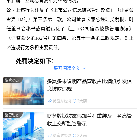
不准确、互动易答复不完整的情况。
公司上述行为违反了《上市公司信息披露管理办法》（证监会
令第182号）第三条第一款，公司董事长兼总经理吴明根、时
任董事会秘书戴勇斌违反了《上市公司信息披露管理办法》
（证监会令第182号）第四条、第五十一条第二款规定，对上
述违规行为承担主要责任。
处罚决定如下：
展开阅读全文

对中坚科技有限公司、采取出具警示函的行政监管措施。
监管动态
多氟多未说明产品营收占比偏低引发信
息披露违规
公开资料显示，中坚科技有限公司的主营业务是园林机械
的研发、设计、生产及销售；先进智能机器人的研发与制造。
览富财经网
2天前
截止发稿，中坚科技有限公司总市值141.83亿元。
监管动态
财务数据披露违规兰石重装及三名高管
收上交所监管警示
览富财经网
3天前