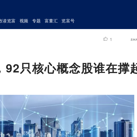
数读览富
视频
专题
富董汇
览富号
1
SH
，92只核心概念股谁在撑