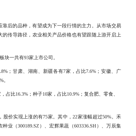
应靠后的品种，有望成为下一段行情的主力。从市场交易
大的传导路径，农业相关产品价格也有望跟随上游开启上
板块一共有93家上市公司。
8%；甘肃、湖南、新疆各有7家，占比7.6%；安徽、广
%。
比16.3%；种子10家，占比10.9%；复合肥、零食、
股价实现上涨的有75家。其中，22家涨幅超过50%。禾
农种业（300189.SZ）、宏辉果蔬（603336.SH）、万辰集