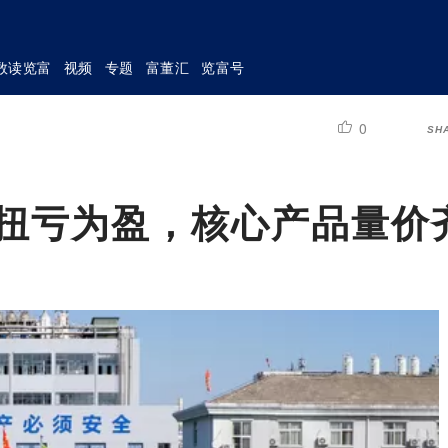
数读览富
视频
专题
富董汇
览富号
0
SH
绩扭亏为盈，核心产品量价