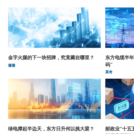
金字火腿的下一块招牌，究竟藏在哪里？
东方电缆半年
码”
珊珊
莫奇
绿电撑起半边天，东方日升何以挑大梁？
邮政业“十五