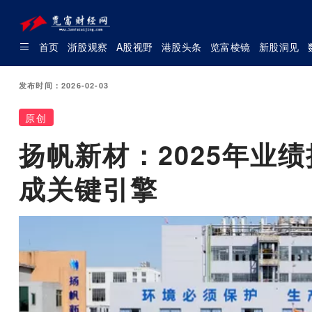
首页
浙股观察
A股视野
港股头条
览富棱镜
新股洞见
发布时间：2026-02-03
原创
扬帆新材：2025年业
成关键引擎