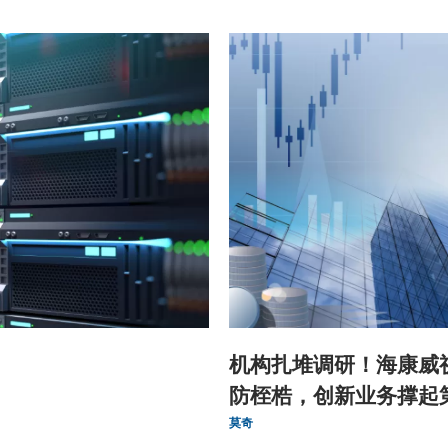
机构扎堆调研！海康威
防桎梏，创新业务撑起
曲线
莫奇