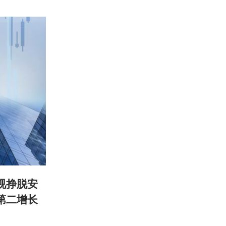
视挣脱安
第二增长