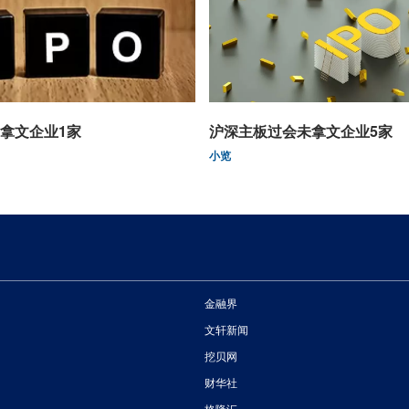
拿文企业1家
沪深主板过会未拿文企业5家
小览
金融界
文轩新闻
挖贝网
财华社
格隆汇