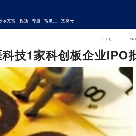
数读览富
视频
专题
富董汇
览富号
0
SH
涯科技1家科创板企业IPO