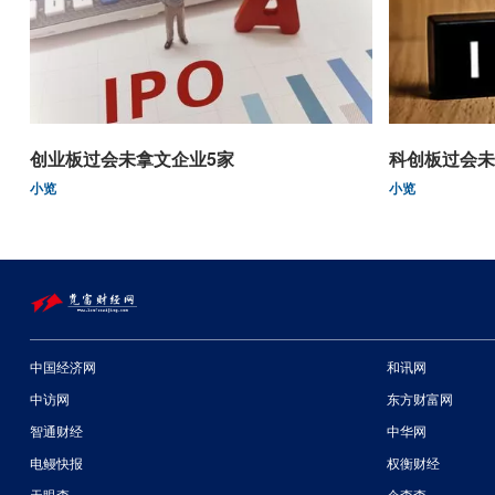
创业板过会未拿文企业5家
科创板过会未
小览
小览
中国经济网
和讯网
中访网
东方财富网
智通财经
中华网
电鳗快报
权衡财经
天眼查
企查查