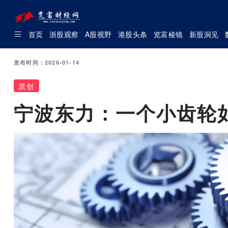
首页
浙股观察
A股视野
港股头条
览富棱镜
新股洞见
发布时间：2026-01-14
原创
宁波东力：一个小齿轮