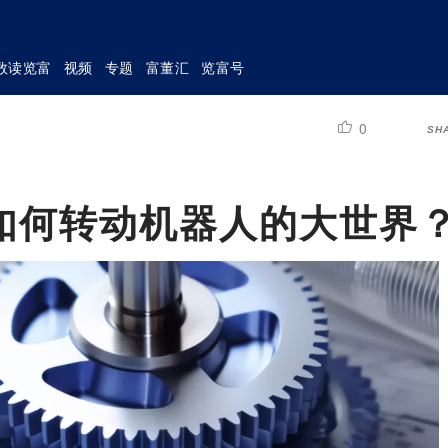
数读览富
视频
专题
富董汇
览富号
0
SH
如何转动机器人的大世界